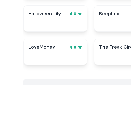
Halloween Lily
Beepbox
4.8
LoveMoney
The Freak Ci
4.8