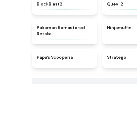
★
4.5
BlockBlast2
Quevi 2
★
4.6
Pokemon Remastered
Ninjamuffin
Retake
★
5
​Papa’s Scooperia
Stratego