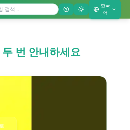
한국
Help
Theme
어
를 두 번 안내하세요
로