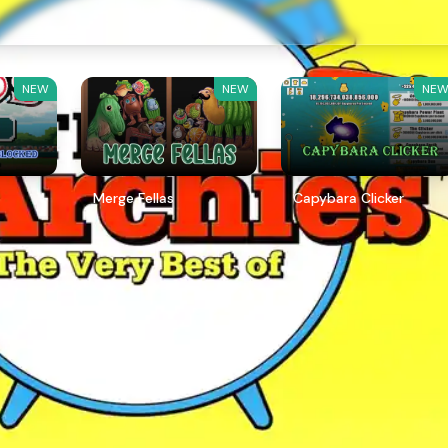
게임 재미!
NEW
NEW
NE
Merge Fellas
Capybara Clicker