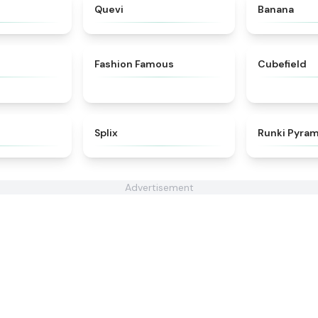
★
4.8
★
4.3
Quevi
Banana
★
4.8
★
5
Fashion Famous
Cubefield
★
4.7
★
4.9
Splix
Runki Pyram
Advertisement