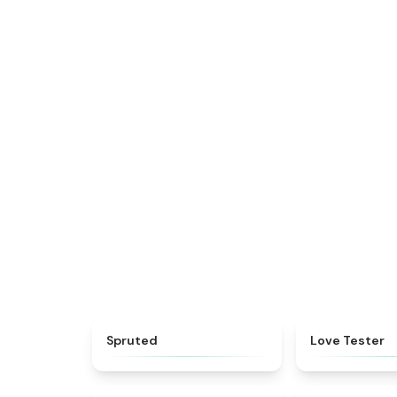
★
4.6
Spruted
Love Tester