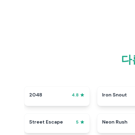
다
2048
Iron Snout
4.8
Street Escape
Neon Rush
5