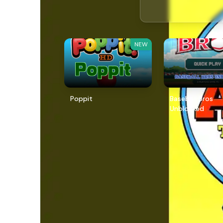
NEW
Poppit​
Baseball Bros
Unblocked