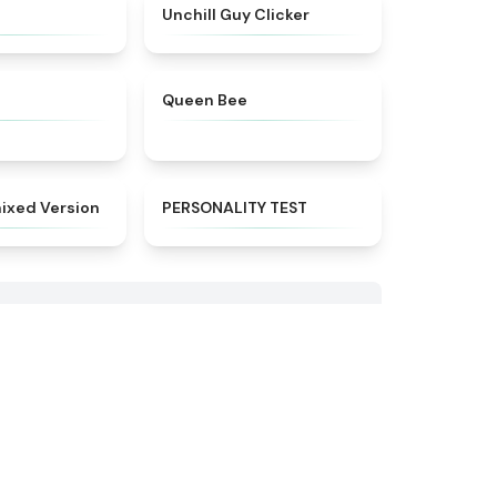
★
4.9
★
4.5
Unchill Guy Clicker
★
4.6
★
4.7
Queen Bee
★
4.8
★
4.9
ixed Version
PERSONALITY TEST