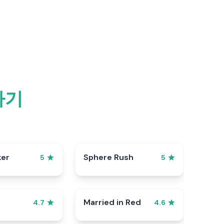
하기
ker
Sphere Rush
5
5
Married in Red
4.7
4.6