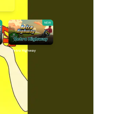
W
NEW
Retro Highway