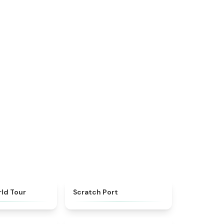
★
4.7
★
4.3
ld Tour
Scratch Port