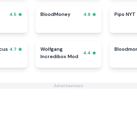
BloodMoney
Pips NYT
4.5
4.8
rcus
Wolfgang
Bloodmo
4.7
4.4
Incredibox Mod
Advertisement