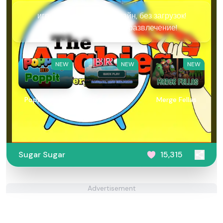
играть Sugar Sugar онлайн, без загрузок!
Сладкое ретро играть развлечение!
NEW
NEW
NEW
Poppit​
Baseball
Merge Fellas
Bros
Unblocked
Sugar Sugar
15,315
Advertisement