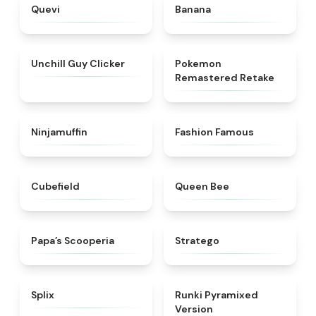
★
4.3
★
4.9
Quevi
Banana
★
4.5
★
4.6
Unchill Guy Clicker
Pokemon
Remastered Retake
★
4.8
★
5
Ninjamuffin
Fashion Famous
★
4.6
★
4.7
Cubefield
Queen Bee
★
5
★
4.7
​Papa’s Scooperia
Stratego
★
4.9
★
4.8
Splix
Runki Pyramixed
Version