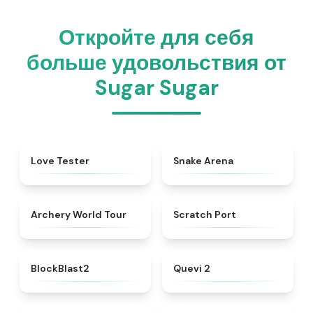
Откройте для себя
больше удовольствия от
Sugar Sugar
★
4.7
★
4.5
Love Tester
Snake Arena
★
4.7
★
4.3
Archery World Tour
Scratch Port
★
4.5
★
4.8
BlockBlast2
Quevi 2