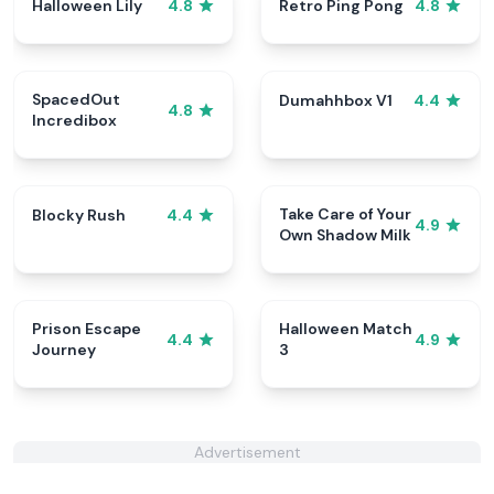
Halloween Lily
Retro Ping Pong
4.8
4.8
SpacedOut
Dumahhbox V1
4.4
4.8
Incredibox
Take Care of Your
Blocky Rush
4.4
4.9
Own Shadow Milk
Prison Escape
Halloween Match
4.4
4.9
Journey
3
Advertisement