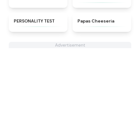
★
4.9
★
4.4
PERSONALITY TEST
Papas Cheeseria
Advertisement