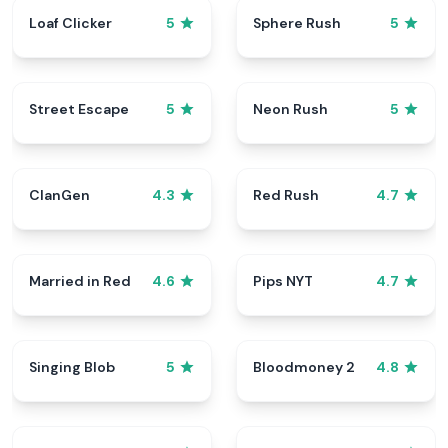
Loaf Clicker
Sphere Rush
5
5
Street Escape
Neon Rush
5
5
ClanGen
Red Rush
4.3
4.7
Married in Red
Pips NYT
4.6
4.7
Singing Blob
Bloodmoney 2
5
4.8