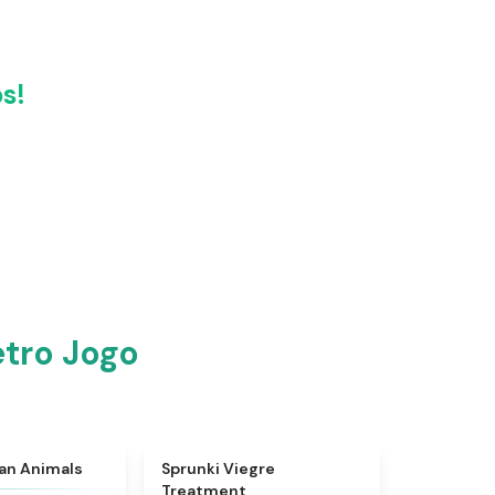
s!
etro Jogo
★
4.7
★
4.4
ian Animals
Sprunki Viegre
Treatment