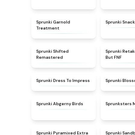
★
4.7
Sprunki Garnold
Sprunki Snack
Treatment
★
4.3
Sprunki Shifted
Sprunki Reta
Remastered
But FNF
★
4.5
Sprunki Dress To Impress
Sprunki Blos
★
4.6
Sprunki Abgerny Birds
Sprunksters 
★
4.9
Sprunki Pyramixed Extra
Sprunki Sand