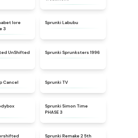
★
4.8
★
4.6
habet lore
Sprunki Labubu
e 3
★
4.4
★
5
fted UnShifted
Sprunki Sprunksters 1996
★
4.4
★
4.5
p Cancel
Sprunki TV
★
4.5
★
4.3
rodybox
Sprunki Simon Time
PHASE 3
★
4.6
★
4.7
orshifted
Sprunki Remake 2 5th