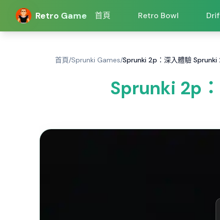
Retro Game
首頁
Retro Bowl
Dri
首頁
/
Sprunki Games
/
Sprunki 2p：深入體驗 Spru
Sprunki 2