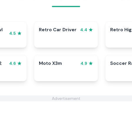
wl
Retro Car Driver
Retro Hi
4.4
4.5
2
Moto X3m
Soccer 
4.6
4.9
Advertisement