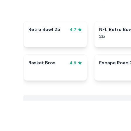
Retro Bowl 25
NFL Retro Bo
4.7
25
Basket Bros
Escape Road 
4.9