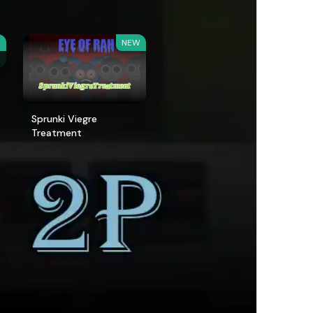
W
NEW
Sprunki Viegre
Treatment