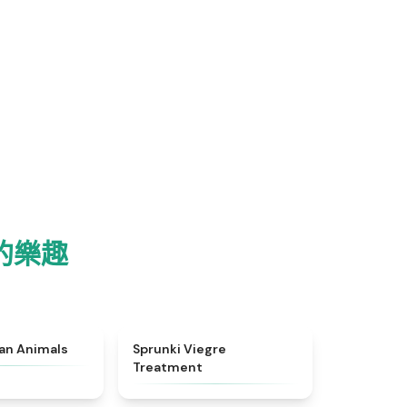
 的樂趣
★
4.7
★
4.4
ian Animals
Sprunki Viegre
Treatment