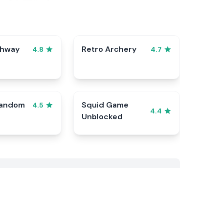
ghway
Retro Archery
4.8
4.7
Random
Squid Game
4.5
4.4
Unblocked