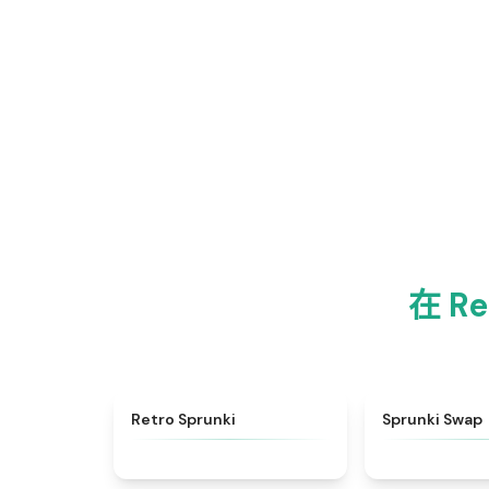
在 R
★
4.3
Retro Sprunki
Sprunki Swap