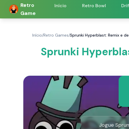
Retro
Início
Retro Bowl
Dri
Game
Início
/
Retro Games
/
Sprunki Hyperblast: Remix e d
Sprunki Hyperbla
Jogue Sprun