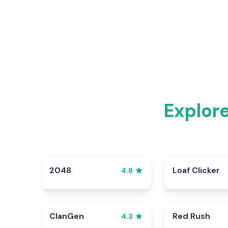
Explor
2048
Loaf Clicker
4.8
ClanGen
Red Rush
4.3