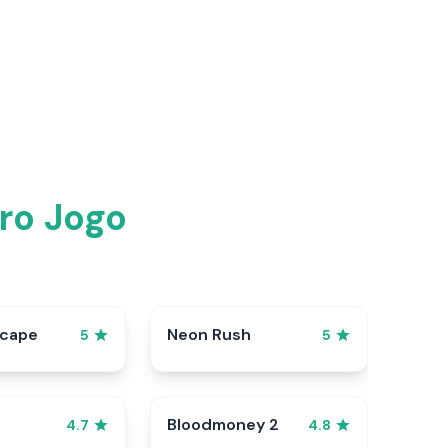
ro Jogo
scape
Neon Rush
5
5
Bloodmoney 2
4.7
4.8