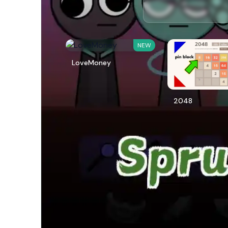
NEW
LoveMoney
2048