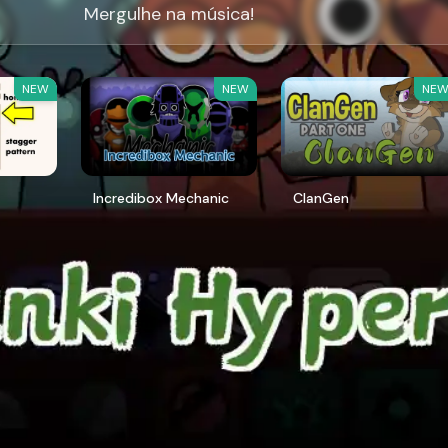
Mergulhe na música!
NEW
NEW
NE
Incredibox Mechanic
ClanGen