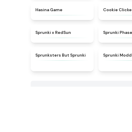
★
4.6
Hasina Game
Cookie Clicke
★
4.6
Sprunki x RedSun
Sprunki Phase
★
4.5
Sprunksters But Sprunki
Sprunki Mod