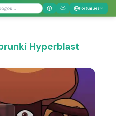
Português
Help
Theme
prunki Hyperblast