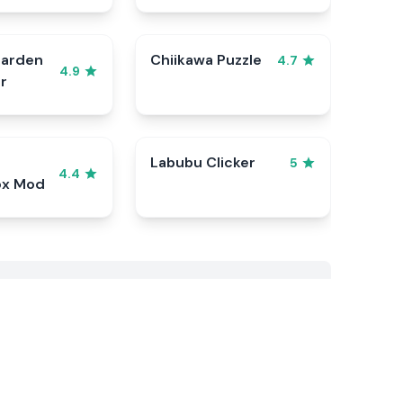
Garden
Chiikawa Puzzle
4.7
4.9
r
Labubu Clicker
5
4.4
ox Mod