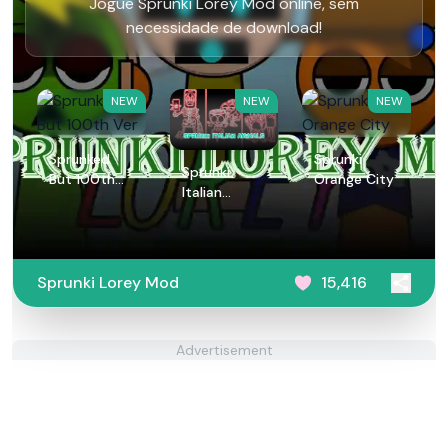
Jogue Sprunki Lorey Mod online, sem
necessidade de download!
NEW
NEW
NEW
Sprunked
Sprunki
Sprunki
But 100th
Orange City
Italian
Ver
Animals
Sprunki Lorey Mod
15,416
Advertisement