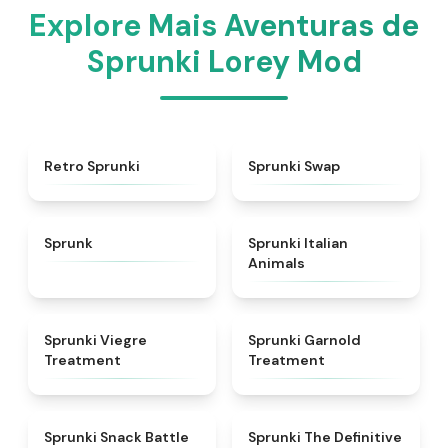
Explore Mais Aventuras de
Sprunki Lorey Mod
★
4.3
★
4.6
Retro Sprunki
Sprunki Swap
★
4.5
★
4.7
Sprunk
Sprunki Italian
Animals
★
4.4
★
4.7
Sprunki Viegre
Sprunki Garnold
Treatment
Treatment
★
4.6
★
4.3
Sprunki Snack Battle
Sprunki The Definitive