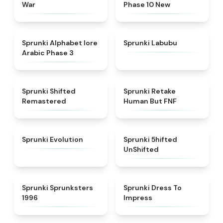
War
Phase 10 New
★
4.8
★
4.6
Sprunki Alphabet lore
Sprunki Labubu
Arabic Phase 3
★
4.3
★
4.7
Sprunki Shifted
Sprunki Retake
Remastered
Human But FNF
★
4.7
★
4.4
Sprunki Evolution
Sprunki 5hifted
UnShifted
★
5
★
4.5
Sprunki Sprunksters
Sprunki Dress To
1996
Impress