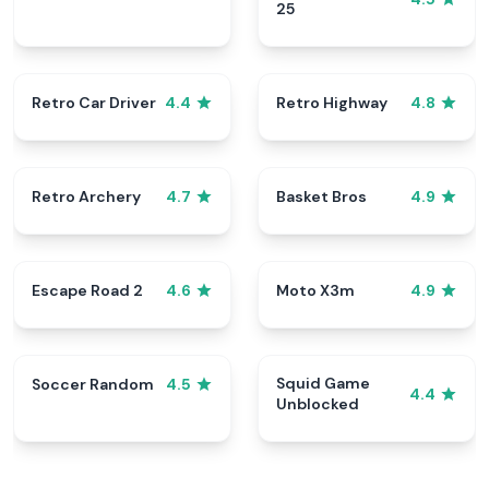
25
Retro Car Driver
Retro Highway
4.4
4.8
Retro Archery
Basket Bros
4.7
4.9
Escape Road 2
Moto X3m
4.6
4.9
Squid Game
Soccer Random
4.5
4.4
Unblocked