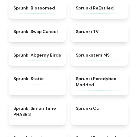
★
4.5
★
4.4
Sprunki Blossomed
Sprunki ReEstiled
★
4.4
★
4.5
Sprunki Swap Cancel
Sprunki TV
★
4.6
★
4.8
Sprunki Abgerny Birds
Sprunksters MSI
★
4.4
★
4.5
Sprunki Static
Sprunki Parodybox
Modded
★
4.3
★
4.6
Sprunki Simon Time
Sprunki Oc
PHASE 3
★
4.8
★
4.9