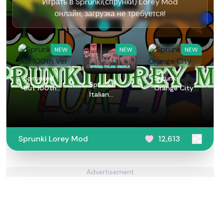
Играть в Sprunki(спрунки) Lorey Mod
онлайн, загрузка не требуется!
NEW
NEW
NEW
Sprunked
Sprunki
Sprunki
But 100th
Orange City
Italian
Ver
Animals
Sprunki Lorey Mod
12,613
Advertisement