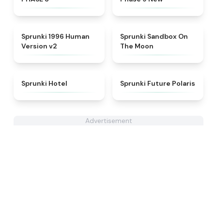
★
4.5
★
5
Sprunki 1996 Human
Sprunki Sandbox On
Version v2
The Moon
★
4.8
★
4.7
Sprunki Hotel
Sprunki Future Polaris
Advertisement