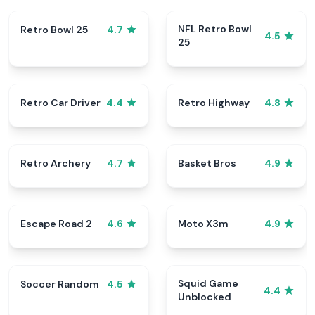
NFL Retro Bowl
Retro Bowl 25
4.7
4.5
25
Retro Car Driver
Retro Highway
4.4
4.8
Retro Archery
Basket Bros
4.7
4.9
Escape Road 2
Moto X3m
4.6
4.9
Squid Game
Soccer Random
4.5
4.4
Unblocked