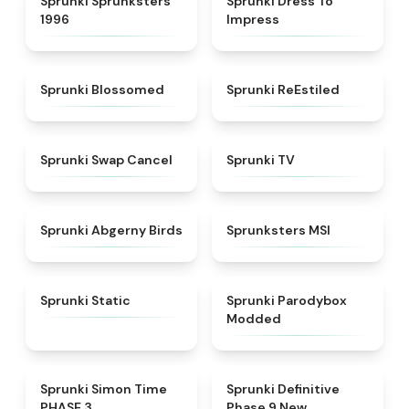
Sprunki Sprunksters
Sprunki Dress To
1996
Impress
★
4.5
★
4.4
Sprunki Blossomed
Sprunki ReEstiled
★
4.4
★
4.5
Sprunki Swap Cancel
Sprunki TV
★
4.6
★
4.8
Sprunki Abgerny Birds
Sprunksters MSI
★
4.4
★
4.5
Sprunki Static
Sprunki Parodybox
Modded
★
4.3
★
4.9
Sprunki Simon Time
Sprunki Definitive
PHASE 3
Phase 9 New