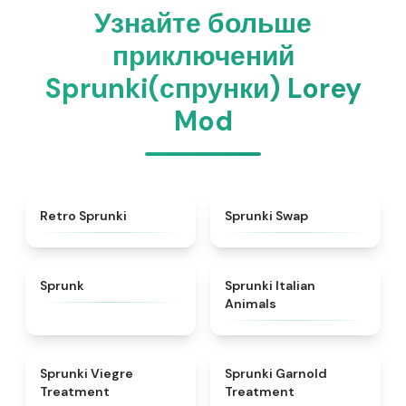
Узнайте больше
приключений
Sprunki(спрунки) Lorey
Mod
★
4.3
★
4.6
Retro Sprunki
Sprunki Swap
★
4.5
★
4.7
Sprunk
Sprunki Italian
Animals
★
4.4
★
4.7
Sprunki Viegre
Sprunki Garnold
Treatment
Treatment