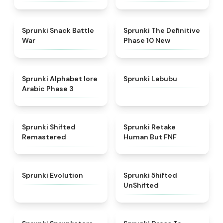
★
4.6
★
4.3
Sprunki Snack Battle
Sprunki The Definitive
War
Phase 10 New
★
4.8
★
4.6
Sprunki Alphabet lore
Sprunki Labubu
Arabic Phase 3
★
4.3
★
4.7
Sprunki Shifted
Sprunki Retake
Remastered
Human But FNF
★
4.7
★
4.4
Sprunki Evolution
Sprunki 5hifted
UnShifted
★
5
★
4.5