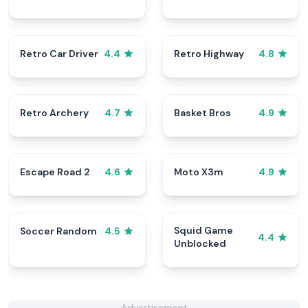
Retro Car Driver
Retro Highway
4.4
4.8
Retro Archery
Basket Bros
4.7
4.9
Escape Road 2
Moto X3m
4.6
4.9
Squid Game
Soccer Random
4.5
4.4
Unblocked
Advertisement