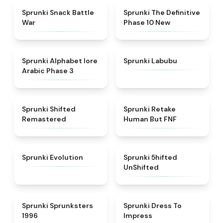
★
4.6
★
4.3
Sprunki Snack Battle
Sprunki The Definitive
War
Phase 10 New
★
4.8
★
4.6
Sprunki Alphabet lore
Sprunki Labubu
Arabic Phase 3
★
4.3
★
4.7
Sprunki Shifted
Sprunki Retake
Remastered
Human But FNF
★
4.7
★
4.4
Sprunki Evolution
Sprunki 5hifted
UnShifted
★
5
★
4.5
Sprunki Sprunksters
Sprunki Dress To
1996
Impress