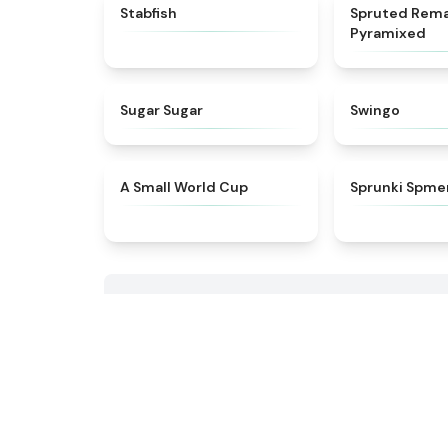
★
4.5
Stabfish
Spruted Rem
Pyramixed
★
4.9
Sugar Sugar
Swingo
★
4.3
A Small World Cup
Sprunki Spme