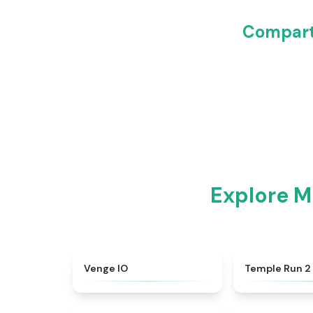
Comparti
Explore M
★
4.8
Venge IO
Temple Run 2