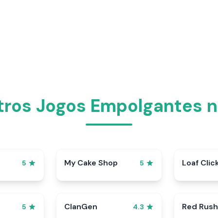
ros Jogos Empolgantes n
My Cake Shop
Loaf Clic
5
5
ClanGen
Red Rush
5
4.3