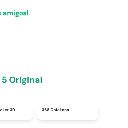
s amigos!
5 Original
★
4.5
★
5
icker 3D
368 Chickens