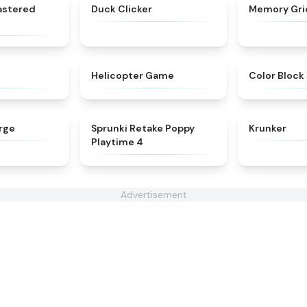
★
4.5
★
4.7
astered
Duck Clicker
Memory Gri
★
4.6
★
4.8
Helicopter Game
Color Block
★
4.5
★
4.8
rge
Sprunki Retake Poppy
Krunker
Playtime 4
Advertisement