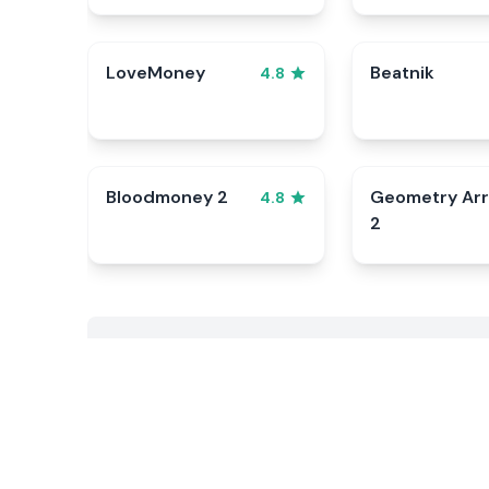
LoveMoney
Beatnik
4.8
Bloodmoney 2
Geometry Ar
4.8
2