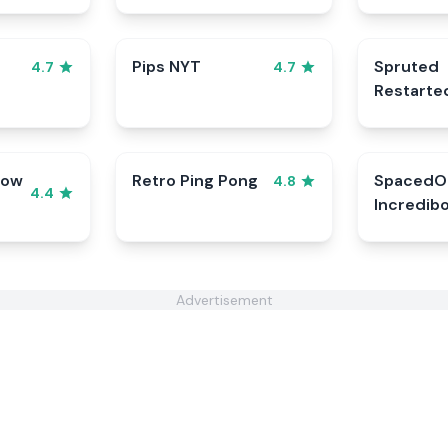
Pips NYT
Spruted
4.7
4.7
Restarte
row
Retro Ping Pong
SpacedO
4.8
4.4
Incredib
Advertisement