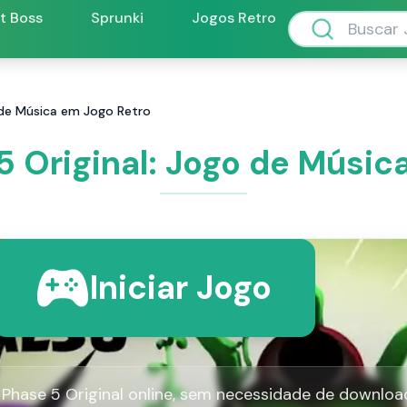
ft Boss
Sprunki
Jogos Retro
o de Música em Jogo Retro
5 Original: Jogo de Músic
Iniciar Jogo
 Phase 5 Original online, sem necessidade de downloa