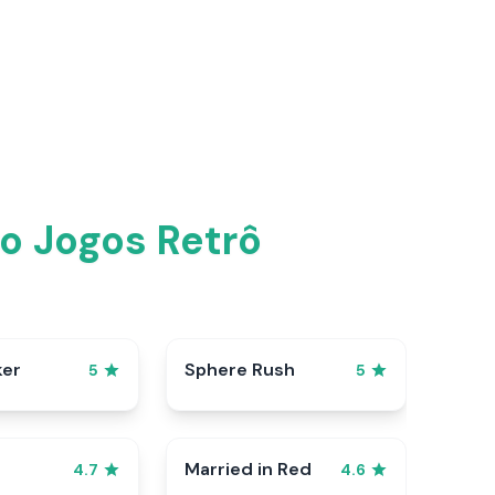
o Jogos Retrô
ker
Sphere Rush
5
5
Married in Red
4.7
4.6