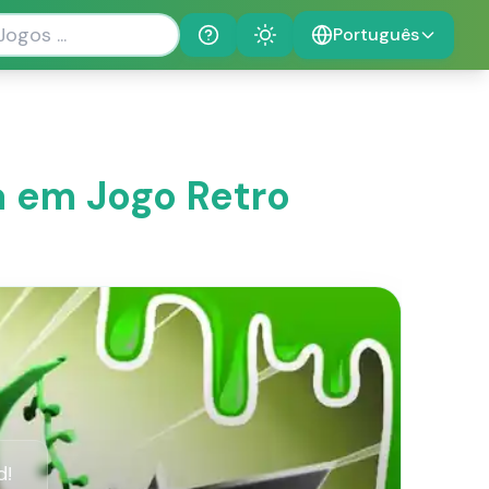
Português
Help
Theme
a em Jogo Retro
d!