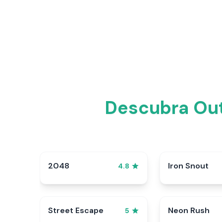
Descubra Out
2048
Iron Snout
4.8
Street Escape
Neon Rush
5