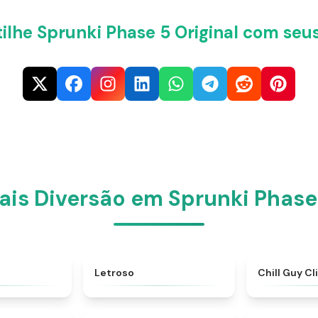
lhe Sprunki Phase 5 Original com seu
ais Diversão em Sprunki Phase 
★
4.8
★
4.5
Letroso
Chill Guy Cl