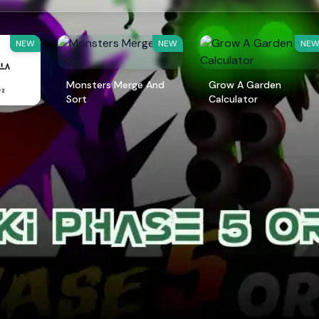
NEW
NEW
NE
Monsters Merge And
Grow A Garden
Sort
Calculator