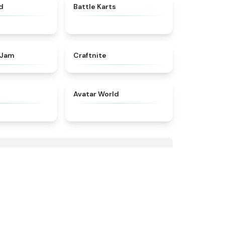
★
4.9
★
4.9
d
Battle Karts
★
4.7
★
4.9
 Jam
Craftnite
★
4.3
★
4.8
Avatar World