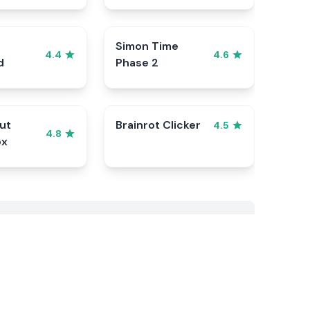
Simon Time
4.4
4.6
d
Phase 2
ut
Brainrot Clicker
4.5
4.8
ox