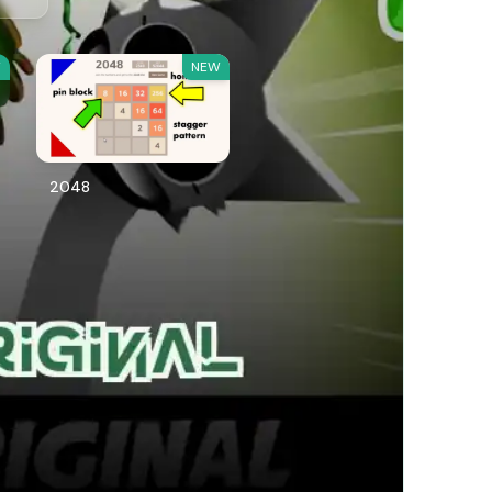
W
NEW
2048