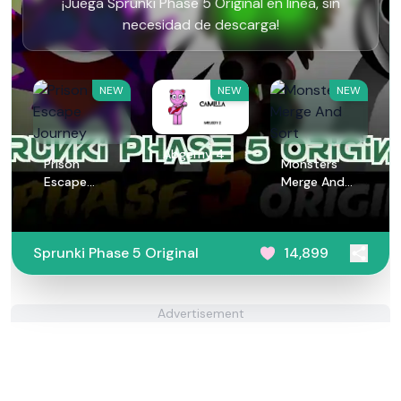
¡Juega Sprunki Phase 5 Original en línea, sin
necesidad de descarga!
NEW
NEW
NEW
Abgerny 4
Prison
Monsters
Escape
Merge And
Journey
Sort
Sprunki Phase 5 Original
14,899
Advertisement