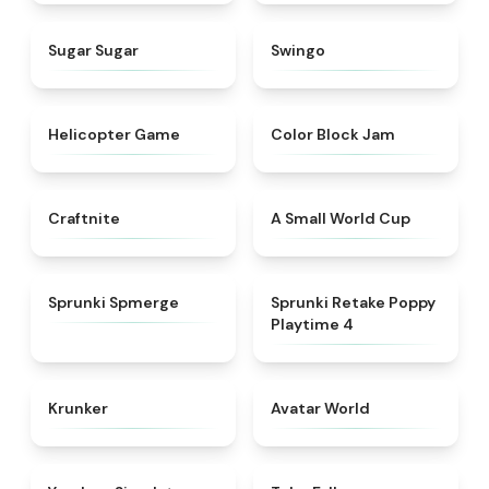
★
4.9
★
4.6
Sugar Sugar
Swingo
★
4.8
★
4.7
Helicopter Game
Color Block Jam
★
4.9
★
4.3
Craftnite
A Small World Cup
★
4.5
★
4.8
Sprunki Spmerge
Sprunki Retake Poppy
Playtime 4
★
4.3
★
4.8
Krunker
Avatar World
★
4.3
★
4.8