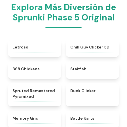
Explora Más Diversión de
Sprunki Phase 5 Original
★
4.5
★
4.5
Letroso
Chill Guy Clicker 3D
★
5
★
4.5
368 Chickens
Stabfish
★
4.5
★
4.7
Spruted Remastered
Duck Clicker
Pyramixed
★
4.9
★
4.9
Memory Grid
Battle Karts