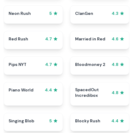
Neon Rush
ClanGen
5
4.3
Red Rush
Married in Red
4.7
4.6
Pips NYT
Bloodmoney 2
4.7
4.8
SpacedOut
Piano World
4.4
4.8
Incredibox
Singing Blob
Blocky Rush
5
4.4