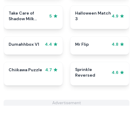
Take Care of
Halloween Match
5
4.9
Shadow Milk
3
Cookie
Dumahhbox V1
Mr Flip
4.4
4.8
Sprinkle
Chiikawa Puzzle
4.7
4.6
Reversed
Advertisement