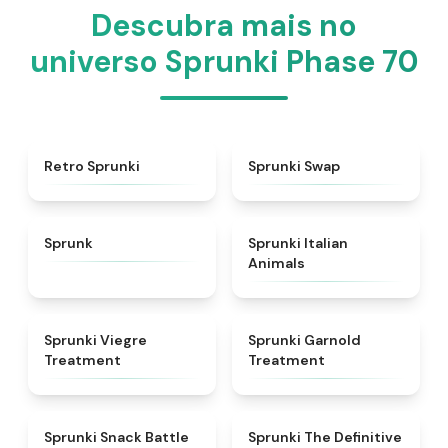
Descubra mais no
universo Sprunki Phase 70
★
4.3
★
4.6
Retro Sprunki
Sprunki Swap
★
4.5
★
4.7
Sprunk
Sprunki Italian
Animals
★
4.4
★
4.7
Sprunki Viegre
Sprunki Garnold
Treatment
Treatment
★
4.6
★
4.3
Sprunki Snack Battle
Sprunki The Definitive