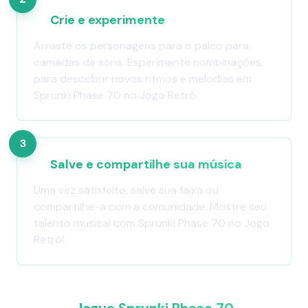
Crie e experimente
Arraste os personagens para o palco para
camadas de sons. Experimente combinações
para descobrir novos ritmos e melodias em
Sprunki Phase 70 no Jogo Retrô.
3
Salve e compartilhe sua música
Uma vez satisfeito, salve sua faixa ou
compartilhe-a com a comunidade. Mostre seu
talento musical com Sprunki Phase 70 no Jogo
Retrô!