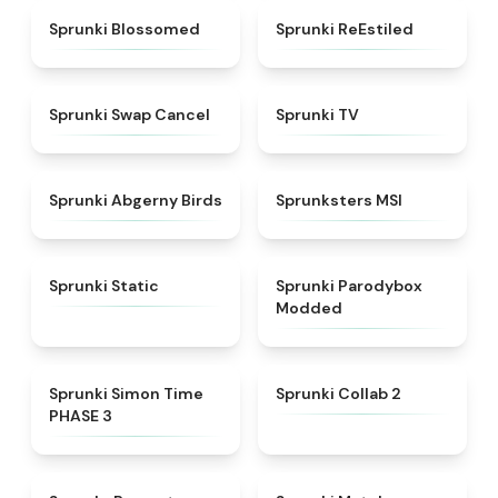
★
4.5
★
4.4
Sprunki Blossomed
Sprunki ReEstiled
★
4.4
★
4.5
Sprunki Swap Cancel
Sprunki TV
★
4.6
★
4.8
Sprunki Abgerny Birds
Sprunksters MSI
★
4.4
★
4.5
Sprunki Static
Sprunki Parodybox
Modded
★
4.3
★
4.6
Sprunki Simon Time
Sprunki Collab 2
PHASE 3
★
4.6
★
4.7