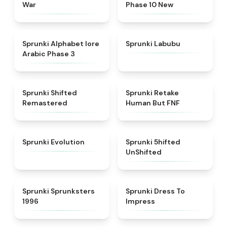
War
Phase 10 New
★
4.8
★
4.6
Sprunki Alphabet lore
Sprunki Labubu
Arabic Phase 3
★
4.3
★
4.7
Sprunki Shifted
Sprunki Retake
Remastered
Human But FNF
★
4.7
★
4.4
Sprunki Evolution
Sprunki 5hifted
UnShifted
★
5
★
4.5
Sprunki Sprunksters
Sprunki Dress To
1996
Impress