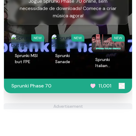
Jogue Sprunki Phase 70 online, sem
necessidade de downloads! Comece a criar
música agora!
NEW
NEW
NEW
Sprunki MSI
Sprunki
Sprunki
but FPE
Sanade
Italian
Animals
Sprunki Phase 70
11,001
Advertisement