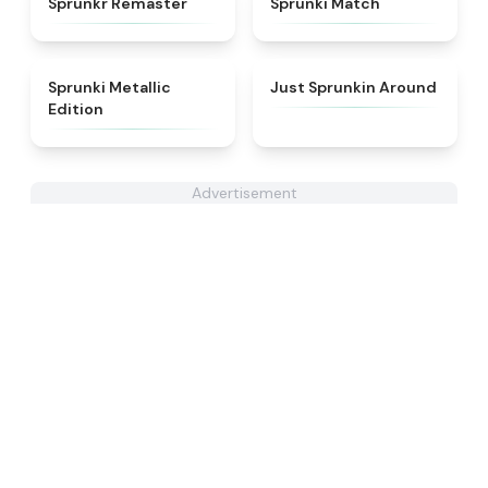
Sprunkr Remaster
Sprunki Match
★
4.7
★
4.6
Sprunki Metallic
Just Sprunkin Around
Edition
Advertisement