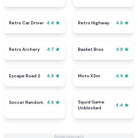
Retro Car Driver
Retro Highway
4.4
4.8
Retro Archery
Basket Bros
4.7
4.9
Escape Road 2
Moto X3m
4.6
4.9
Squid Game
Soccer Random
4.5
4.4
Unblocked
Advertisement