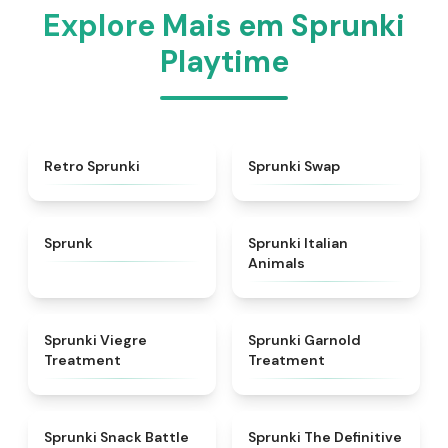
Explore Mais em Sprunki
Playtime
★
4.3
★
4.6
Retro Sprunki
Sprunki Swap
★
4.5
★
4.7
Sprunk
Sprunki Italian
Animals
★
4.4
★
4.7
Sprunki Viegre
Sprunki Garnold
Treatment
Treatment
★
4.6
★
4.3
Sprunki Snack Battle
Sprunki The Definitive