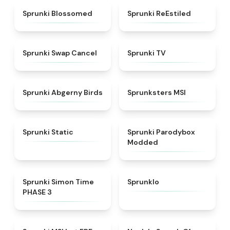
★
4.5
★
4.4
Sprunki Blossomed
Sprunki ReEstiled
★
4.4
★
4.5
Sprunki Swap Cancel
Sprunki TV
★
4.6
★
4.8
Sprunki Abgerny Birds
Sprunksters MSI
★
4.4
★
4.5
Sprunki Static
Sprunki Parodybox
Modded
★
4.3
★
4.8
Sprunki Simon Time
Sprunklo
PHASE 3
★
4.7
★
4.4