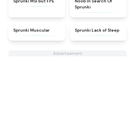
Sprunki MSI but FPE
Noob In Search Of
Sprunki
★
4.6
★
4.5
Sprunki Muscular
Sprunki Lack of Sleep
Advertisement