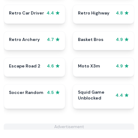
Retro Car Driver
Retro Highway
4.4
4.8
Retro Archery
Basket Bros
4.7
4.9
Escape Road 2
Moto X3m
4.6
4.9
Squid Game
Soccer Random
4.5
4.4
Unblocked
Advertisement