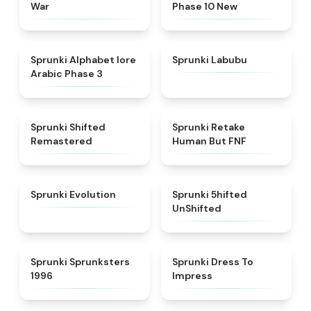
War
Phase 10 New
★
4.8
★
4.6
Sprunki Alphabet lore
Sprunki Labubu
Arabic Phase 3
★
4.3
★
4.7
Sprunki Shifted
Sprunki Retake
Remastered
Human But FNF
★
4.7
★
4.4
Sprunki Evolution
Sprunki 5hifted
UnShifted
★
5
★
4.5
Sprunki Sprunksters
Sprunki Dress To
1996
Impress