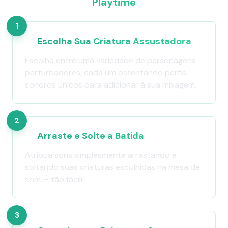
Playtime
1
Escolha Sua Criatura Assustadora
Escolha entre uma variedade de personagens
perturbadores, cada um ostentando perfis
sonoros únicos para adicionar à sua mixagem.
2
Arraste e Solte a Batida
Atribua sons simplesmente arrastando e
soltando suas criaturas escolhidas na mesa de
som. É tão fácil!
3