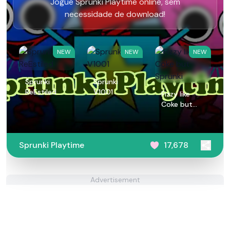
Jogue Sprunki Playtime online, sem
necessidade de download!
NEW
NEW
NEW
Sprunki
Sprunki
ReEstiled
V1001
Fizzy like
Coke but
Sprunki
Sprunki Playtime
17,678
Advertisement