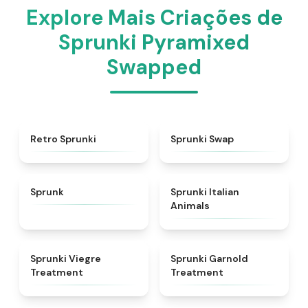
Explore Mais Criações de
Sprunki Pyramixed
Swapped
★
4.3
★
4.6
Retro Sprunki
Sprunki Swap
★
4.5
★
4.7
Sprunk
Sprunki Italian
Animals
★
4.4
★
4.7
Sprunki Viegre
Sprunki Garnold
Treatment
Treatment