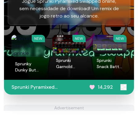
Jogue Sprunki Pyramixed Swapped online,
sem necessidade de download! Um remix de
jogo retro ao seu alcance.
NEW
NEW
NEW
Sprunki
Sprunki
Sprunky
Garnold
Snack Battle
Dunky But
Treatment
War
Sprinkle
Sprunki Pyramixed
14,292
Swapped
Advertisement