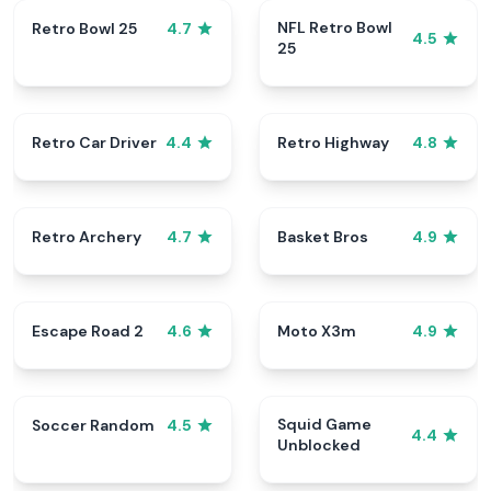
NFL Retro Bowl
Retro Bowl 25
4.7
4.5
25
Retro Car Driver
Retro Highway
4.4
4.8
Retro Archery
Basket Bros
4.7
4.9
Escape Road 2
Moto X3m
4.6
4.9
Squid Game
Soccer Random
4.5
4.4
Unblocked