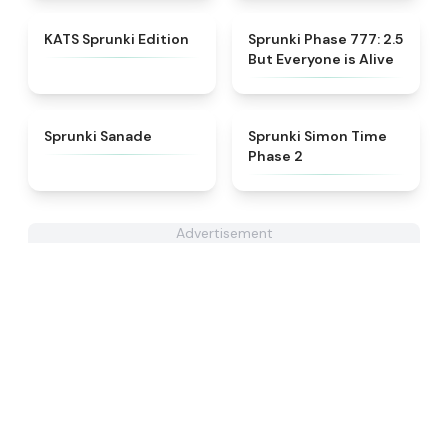
★
4.6
★
4.8
KATS Sprunki Edition
Sprunki Phase 777: 2.5
But Everyone is Alive
★
4.6
★
4.4
Sprunki Sanade
Sprunki Simon Time
Phase 2
Advertisement