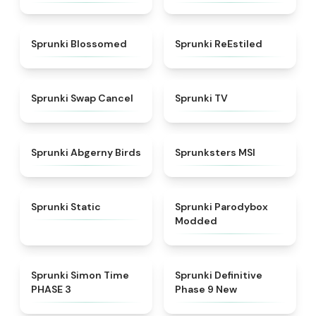
★
4.5
★
4.4
Sprunki Blossomed
Sprunki ReEstiled
★
4.4
★
4.5
Sprunki Swap Cancel
Sprunki TV
★
4.6
★
4.8
Sprunki Abgerny Birds
Sprunksters MSI
★
4.4
★
4.5
Sprunki Static
Sprunki Parodybox
Modded
★
4.3
★
4.9
Sprunki Simon Time
Sprunki Definitive
PHASE 3
Phase 9 New