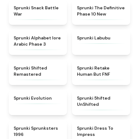
★
4.6
★
4.3
Sprunki Snack Battle
Sprunki The Definitive
War
Phase 10 New
★
4.8
★
4.6
Sprunki Alphabet lore
Sprunki Labubu
Arabic Phase 3
★
4.3
★
4.7
Sprunki Shifted
Sprunki Retake
Remastered
Human But FNF
★
4.7
★
4.4
Sprunki Evolution
Sprunki 5hifted
UnShifted
★
5
★
4.5
Sprunki Sprunksters
Sprunki Dress To
1996
Impress