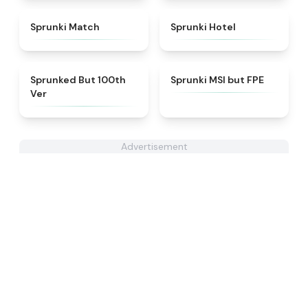
★
4.7
★
4.8
Sprunki Match
Sprunki Hotel
★
4.7
★
4.7
Sprunked But 100th
Sprunki MSI but FPE
Ver
Advertisement