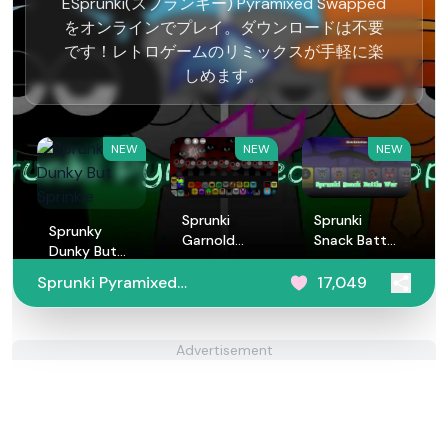
ESprunki(スプランキー) Pyramixed Swapped
をオンラインでプレイ。ダウンロードは不要
です！レトロゲームのリミックスが手軽に楽
しめます。
NEW
NEW
NEW
Sprunki
Sprunki
Sprunky
Garnold
Snack Battle
Dunky But
Treatment
War
Sprinkle
Sprunki Pyramixed
17,049
Swapped
Advertisement