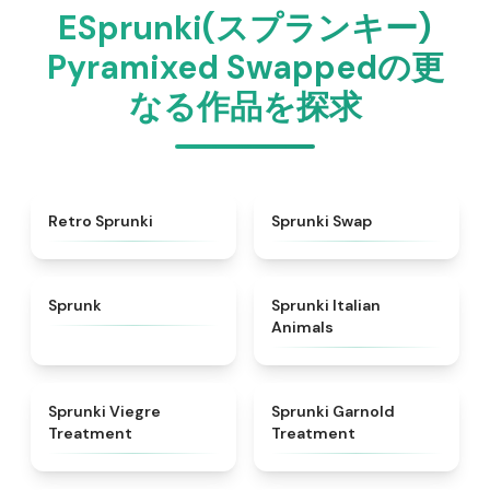
ESprunki(スプランキー)
Pyramixed Swappedの更
なる作品を探求
★
4.3
★
4.6
Retro Sprunki
Sprunki Swap
★
4.5
★
4.7
Sprunk
Sprunki Italian
Animals
★
4.4
★
4.7
Sprunki Viegre
Sprunki Garnold
Treatment
Treatment