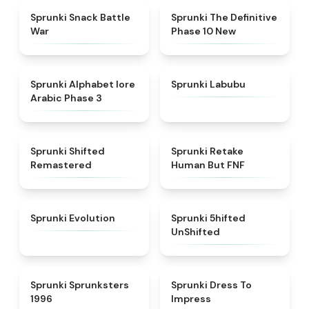
★
4.6
★
4.3
Sprunki Snack Battle
Sprunki The Definitive
War
Phase 10 New
★
4.8
★
4.6
Sprunki Alphabet lore
Sprunki Labubu
Arabic Phase 3
★
4.3
★
4.7
Sprunki Shifted
Sprunki Retake
Remastered
Human But FNF
★
4.7
★
4.4
Sprunki Evolution
Sprunki 5hifted
UnShifted
★
5
★
4.5
Sprunki Sprunksters
Sprunki Dress To
1996
Impress