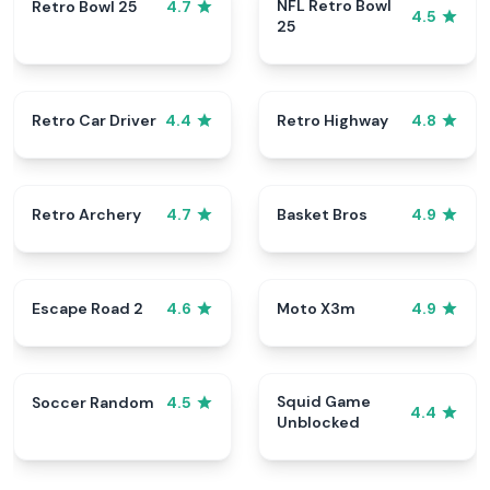
NFL Retro Bowl
Retro Bowl 25
4.7
4.5
25
Retro Car Driver
Retro Highway
4.4
4.8
Retro Archery
Basket Bros
4.7
4.9
Escape Road 2
Moto X3m
4.6
4.9
Squid Game
Soccer Random
4.5
4.4
Unblocked