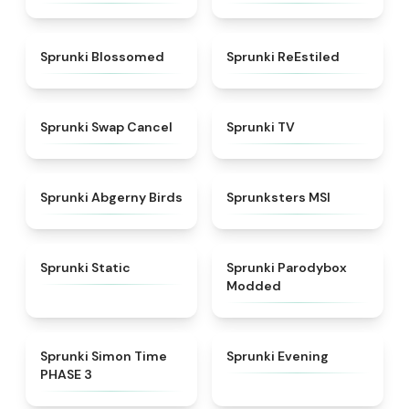
★
4.5
★
4.4
Sprunki Blossomed
Sprunki ReEstiled
★
4.4
★
4.5
Sprunki Swap Cancel
Sprunki TV
★
4.6
★
4.8
Sprunki Abgerny Birds
Sprunksters MSI
★
4.4
★
4.5
Sprunki Static
Sprunki Parodybox
Modded
★
4.3
★
4.5
Sprunki Simon Time
Sprunki Evening
PHASE 3