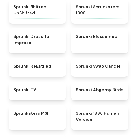
★
4.4
★
5
Sprunki 5hifted
Sprunki Sprunksters
UnShifted
1996
★
4.5
★
4.5
Sprunki Dress To
Sprunki Blossomed
Impress
★
4.4
★
4.4
Sprunki ReEstiled
Sprunki Swap Cancel
★
4.5
★
4.6
Sprunki TV
Sprunki Abgerny Birds
★
4.8
★
4.7
Sprunksters MSI
Sprunki 1996 Human
Version