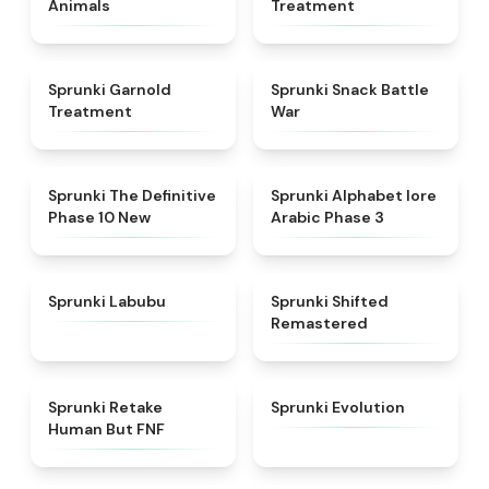
Animals
Treatment
★
4.7
★
4.6
Sprunki Garnold
Sprunki Snack Battle
Treatment
War
★
4.3
★
4.8
Sprunki The Definitive
Sprunki Alphabet lore
Phase 10 New
Arabic Phase 3
★
4.6
★
4.3
Sprunki Labubu
Sprunki Shifted
Remastered
★
4.7
★
4.7
Sprunki Retake
Sprunki Evolution
Human But FNF