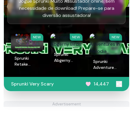
Jogue Sprunki Muito Assustador online, sem
necessidade de download! Prepare-se para
diversão assustadora!
NEW
NEW
NEW
Sprunki
Sprunki
Abgerny
Sprunki
Retake
Birds
Adventures
Human But
in Melodia
FNF
Sprunki Very Scary
14,447
Advertisement