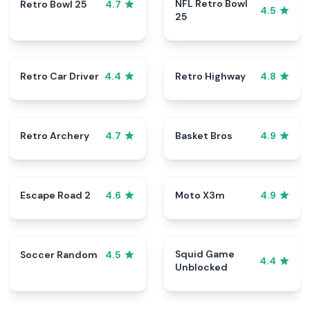
NFL Retro Bowl
Retro Bowl 25
4.7
4.5
25
Retro Car Driver
Retro Highway
4.4
4.8
Retro Archery
Basket Bros
4.7
4.9
Escape Road 2
Moto X3m
4.6
4.9
Squid Game
Soccer Random
4.5
4.4
Unblocked