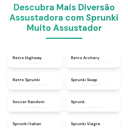
Descubra Mais Diversão
Assustadora com Sprunki
Muito Assustador
★
4.8
★
4.7
Retro Highway
Retro Archery
★
4.3
★
4.6
Retro Sprunki
Sprunki Swap
★
4.5
★
4.5
Soccer Random
Sprunk
★
4.7
★
4.4
Sprunki Italian
Sprunki Viegre