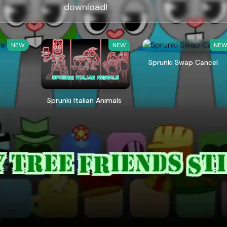
download!
NEW
NEW
NE
Sprunki Swap Cancel
Sprunki Italian Animals