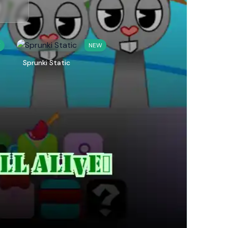
W
NEW
Sprunki Static