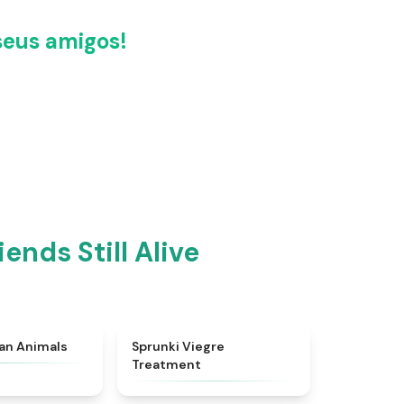
seus amigos!
nds Still Alive
★
4.7
★
4.4
ian Animals
Sprunki Viegre
Treatment