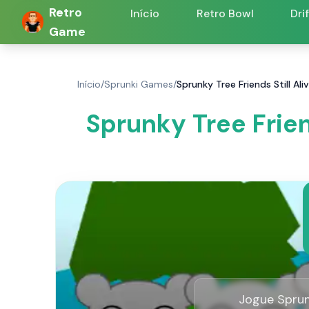
Retro
Início
Retro Bowl
Dri
Game
Início
/
Sprunki Games
/
Sprunky Tree Friends Still A
Sprunky Tree Frien
Jogue Sprunk