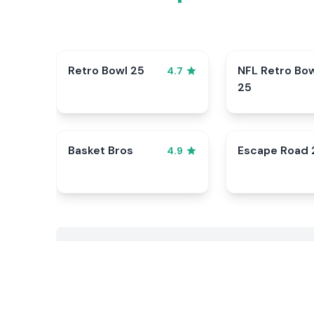
Retro Bowl 25
NFL Retro Bo
4.7
25
Basket Bros
Escape Road 
4.9