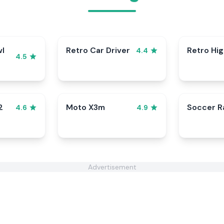
wl
Retro Car Driver
Retro Hi
4.4
4.5
2
Moto X3m
Soccer 
4.6
4.9
Advertisement