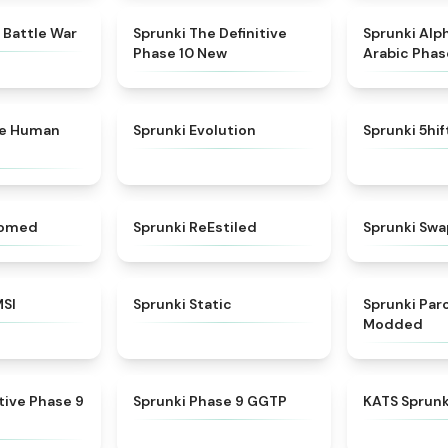
★
4.6
★
4.3
 Battle War
Sprunki The Definitive
Sprunki Alp
Phase 10 New
Arabic Phas
★
4.7
★
4.7
ke Human
Sprunki Evolution
Sprunki 5hi
★
4.5
★
4.4
somed
Sprunki ReEstiled
Sprunki Swa
★
4.8
★
4.4
MSI
Sprunki Static
Sprunki Pa
Modded
★
4.9
★
4.7
itive Phase 9
Sprunki Phase 9 GGTP
KATS Sprunk