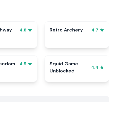
ghway
Retro Archery
4.8
4.7
Random
Squid Game
4.5
4.4
Unblocked