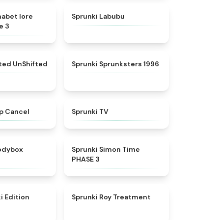
★
4.8
★
4.6
habet lore
Sprunki Labubu
e 3
★
4.4
★
5
fted UnShifted
Sprunki Sprunksters 1996
★
4.4
★
4.5
p Cancel
Sprunki TV
★
4.5
★
4.3
rodybox
Sprunki Simon Time
PHASE 3
★
4.6
★
4.9
i Edition
Sprunki Roy Treatment