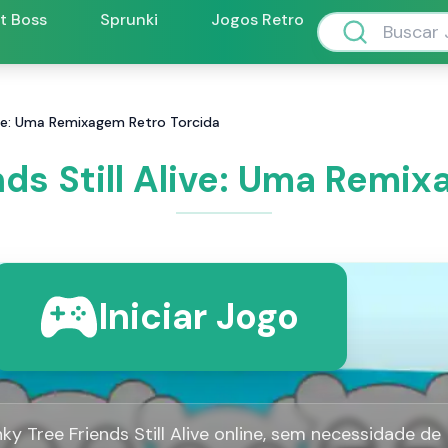
ft Boss
Sprunki
Jogos Retro
live: Uma Remixagem Retro Torcida
ds Still Alive: Uma Remi
Iniciar Jogo
y Tree Friends Still Alive online, sem necessidade de