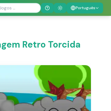
Português
Help
Theme
xagem Retro Torcida