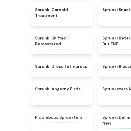
★
4.7
Sprunki Garnold
Sprunki Snack
Treatment
★
4.3
Sprunki Shifted
Sprunki Reta
Remastered
But FNF
★
4.5
Sprunki Dress To Impress
Sprunki Blos
★
4.6
Sprunki Abgerny Birds
Sprunksters 
★
4.8
Fiddlebops Sprunkters
Sprunki Defin
New