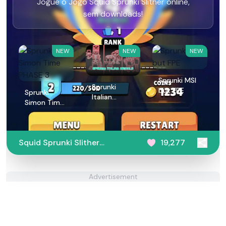
Jogue o Jogo Squid Sprunki Slither online,
sem downloads!
NEW
NEW
NEW
Sprunki MSI
Sprunki
but FPE
Sprunki
Italian
Simon Time
Animals
PHASE 3
Squid Sprunki Slither
19,277
Game
Advertisement