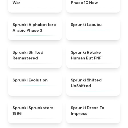
War
Phase 10 New
★
4.8
★
4.6
Sprunki Alphabet lore
Sprunki Labubu
Arabic Phase 3
★
4.3
★
4.7
Sprunki Shifted
Sprunki Retake
Remastered
Human But FNF
★
4.7
★
4.4
Sprunki Evolution
Sprunki 5hifted
UnShifted
★
5
★
4.5
Sprunki Sprunksters
Sprunki Dress To
1996
Impress