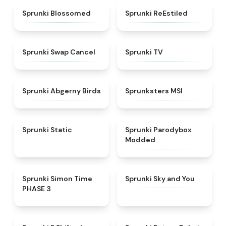
★
4.5
★
4.4
Sprunki Blossomed
Sprunki ReEstiled
★
4.4
★
4.5
Sprunki Swap Cancel
Sprunki TV
★
4.6
★
4.8
Sprunki Abgerny Birds
Sprunksters MSI
★
4.4
★
4.5
Sprunki Static
Sprunki Parodybox
Modded
★
4.3
★
4.6
Sprunki Simon Time
Sprunki Sky and You
PHASE 3
★
4.9
★
4.7