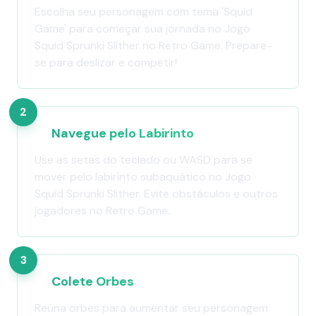
Escolha seu personagem com tema 'Squid
Game' para começar sua jornada no Jogo
Squid Sprunki Slither no Retro Game. Prepare-
se para deslizar e competir!
2
Navegue pelo Labirinto
Use as setas do teclado ou WASD para se
mover pelo labirinto subaquático no Jogo
Squid Sprunki Slither. Evite obstáculos e outros
jogadores no Retro Game.
3
Colete Orbes
Reúna orbes para aumentar seu personagem