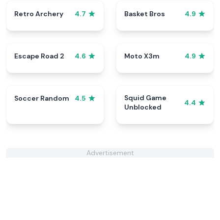
Retro Archery
Basket Bros
4.7
4.9
Escape Road 2
Moto X3m
4.6
4.9
Squid Game
Soccer Random
4.5
4.4
Unblocked
Advertisement