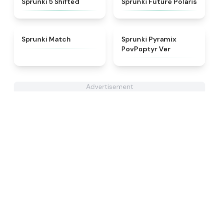
Sprunki 5 Shifted
Sprunki Future Polaris
★
4.7
★
4.6
Sprunki Match
Sprunki Pyramix
PovPoptyr Ver
Advertisement