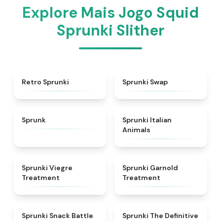
Explore Mais Jogo Squid
Sprunki Slither
★
4.3
★
4.6
Retro Sprunki
Sprunki Swap
★
4.5
★
4.7
Sprunk
Sprunki Italian
Animals
★
4.4
★
4.7
Sprunki Viegre
Sprunki Garnold
Treatment
Treatment
★
4.6
★
4.3
Sprunki Snack Battle
Sprunki The Definitive