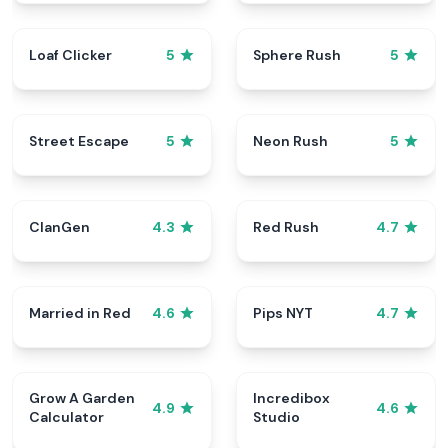
Loaf Clicker
Sphere Rush
5
5
Street Escape
Neon Rush
5
5
ClanGen
Red Rush
4.3
4.7
Married in Red
Pips NYT
4.6
4.7
Grow A Garden
Incredibox
4.9
4.6
Calculator
Studio