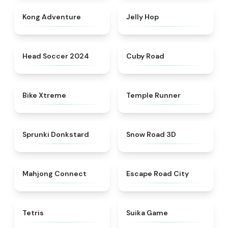
★
4.4
★
4.4
Kong Adventure
Jelly Hop
★
4.6
★
4.9
Head Soccer 2024
Cuby Road
★
4.5
★
4.5
Bike Xtreme
Temple Runner
★
4.6
★
4.4
Sprunki Donkstard
Snow Road 3D
★
4.5
★
4.3
Mahjong Connect
Escape Road City
★
4.5
★
4.4
Tetris
Suika Game