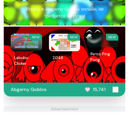
Играть в Abgerny Goblos онлайн, не
требуется загрузка!
NEW
NEW
NEW
Retro Ping
Labubu
2048
Pong
Clicker
Abgerny Goblos
15,741
Advertisement