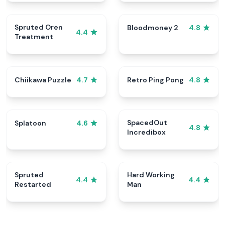
Spruted Oren
Bloodmoney 2
4.8
4.4
Treatment
Chiikawa Puzzle
Retro Ping Pong
4.7
4.8
SpacedOut
Splatoon
4.6
4.8
Incredibox
Spruted
Hard Working
4.4
4.4
Restarted
Man