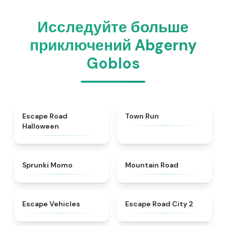
Исследуйте больше
приключений Abgerny
Goblos
★
4.6
★
4.7
Escape Road
Town Run
Halloween
★
5
★
4.3
Sprunki Momo
Mountain Road
★
4.9
★
4.5
Escape Vehicles
Escape Road City 2