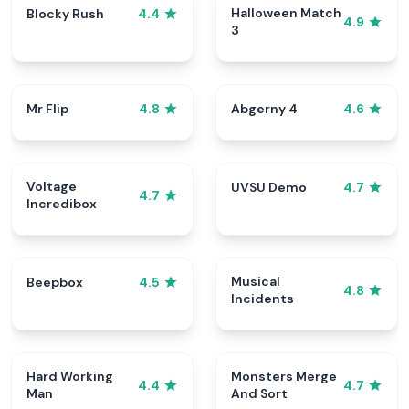
Halloween Match
Blocky Rush
4.4
4.9
3
Mr Flip
Abgerny 4
4.8
4.6
Voltage
UVSU Demo
4.7
4.7
Incredibox
Musical
Beepbox
4.5
4.8
Incidents
Hard Working
Monsters Merge
4.4
4.7
Man
And Sort