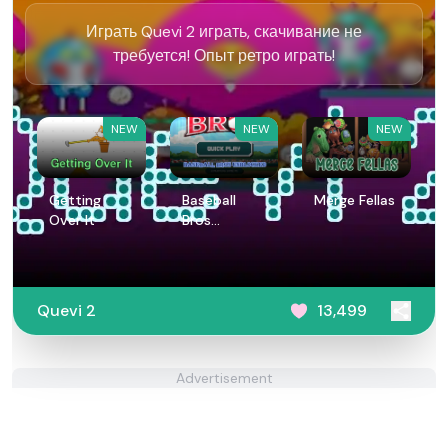
Играть Quevi 2 играть, скачивание не
требуется! Опыт ретро играть!
NEW
NEW
NEW
Getting
Baseball
Merge Fellas
Over It
Bros
Unblocked
Quevi 2
13,499
Advertisement