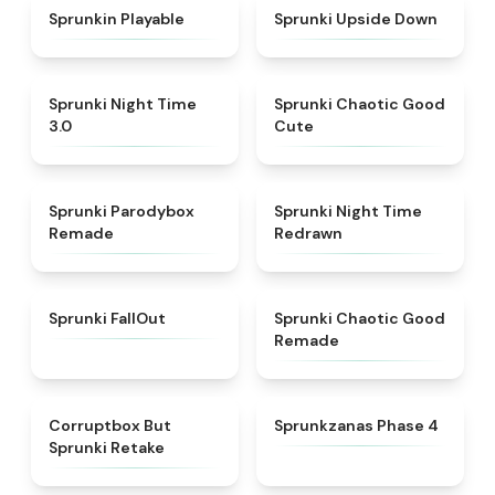
★
4.7
★
4.8
Sprunkin Playable
Sprunki Upside Down
★
4.3
★
4.4
Sprunki Night Time
Sprunki Chaotic Good
3.0
Cute
★
5
★
4.3
Sprunki Parodybox
Sprunki Night Time
Remade
Redrawn
★
4.5
★
4.6
Sprunki FallOut
Sprunki Chaotic Good
Remade
★
4.5
★
4.5
Corruptbox But
Sprunkzanas Phase 4
Sprunki Retake