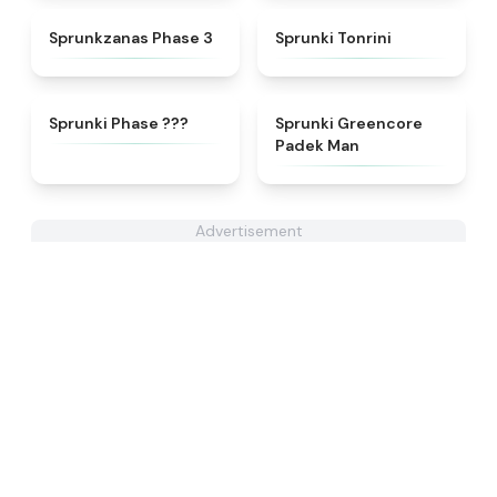
★
4.4
★
4.7
Sprunkzanas Phase 3
Sprunki Tonrini
★
4.9
★
5
Sprunki Phase ???
Sprunki Greencore
Padek Man
Advertisement