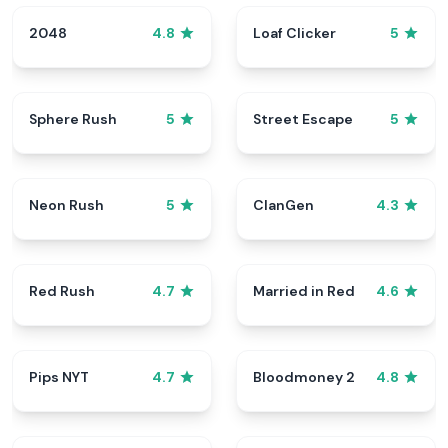
2048
Loaf Clicker
4.8
5
Sphere Rush
Street Escape
5
5
Neon Rush
ClanGen
5
4.3
Red Rush
Married in Red
4.7
4.6
Pips NYT
Bloodmoney 2
4.7
4.8