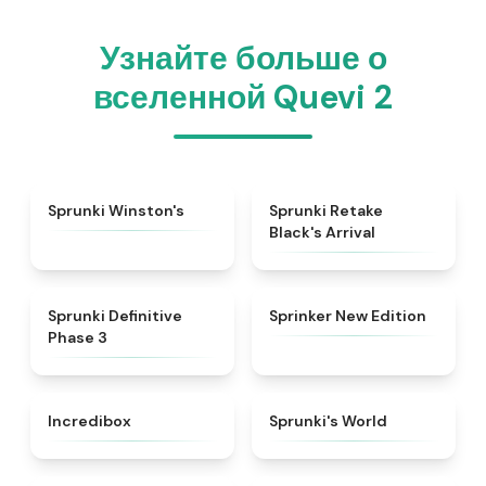
Узнайте больше о
вселенной Quevi 2
★
4.7
★
4.3
Sprunki Winston's
Sprunki Retake
Black's Arrival
★
4.9
★
4.5
Sprunki Definitive
Sprinker New Edition
Phase 3
★
4.8
★
4.6
Incredibox
Sprunki's World