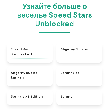
Узнайте больше о
веселье Speed Stars
Unblocked
★
4.6
★
4.8
ObjectBox
Abgerny Goblos
Sprunkstard
★
4.5
★
5
Abgerny But its
Sprunnkies
Sprinkle
★
4.3
★
4.8
Sprinkle XZ Edition
Sprung