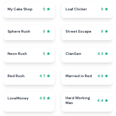
My Cake Shop
Loaf Clicker
5
5
Sphere Rush
Street Escape
5
5
Neon Rush
ClanGen
5
4.3
Red Rush
Married in Red
4.7
4.6
Hard Working
LoveMoney
4.8
4.4
Man