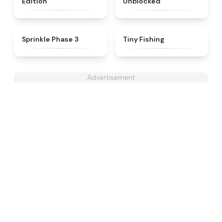
Edition
Unblocked
★
5
★
4.6
Sprinkle Phase 3
Tiny Fishing
Advertisement