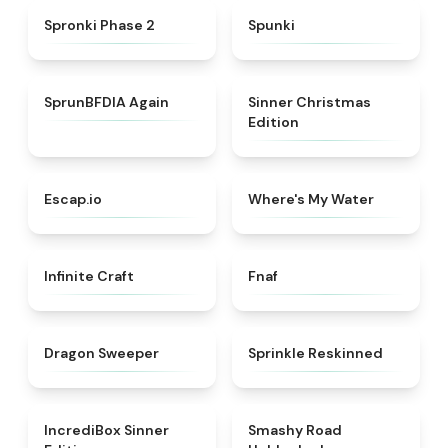
★
4.5
★
4.7
Spronki Phase 2
Spunki
★
4.4
★
5
SprunBFDIA Again
Sinner Christmas
Edition
★
4.7
★
4.4
Escap.io
Where's My Water
★
4.4
★
4.4
Infinite Craft
Fnaf
★
4.5
★
4.6
Dragon Sweeper
Sprinkle Reskinned
★
4.4
★
5
IncrediBox Sinner
Smashy Road