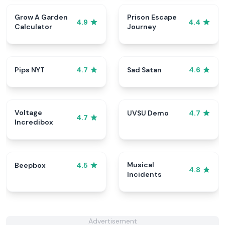
Grow A Garden
Prison Escape
4.9
4.4
Calculator
Journey
Pips NYT
Sad Satan
4.7
4.6
Voltage
UVSU Demo
4.7
4.7
Incredibox
Musical
Beepbox
4.5
4.8
Incidents
Advertisement