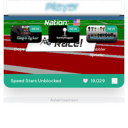
Играть в Speed Stars Unblocked онлайн, без
загрузок!
NEW
NEW
NEW
​​Slope Cyber
PokeVoid​
Wobbler
Sprunki
Speed Stars Unblocked
19,029
Advertisement