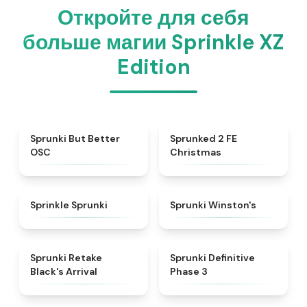
Откройте для себя
больше магии Sprinkle XZ
Edition
★
4.3
★
4.9
Sprunki But Better
Sprunked 2 FE
OSC
Christmas
★
4.3
★
4.7
Sprinkle Sprunki
Sprunki Winston's
★
4.3
★
4.9
Sprunki Retake
Sprunki Definitive
Black's Arrival
Phase 3