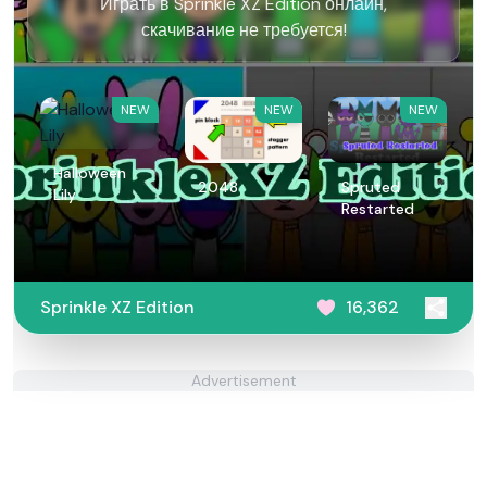
Играть в Sprinkle XZ Edition онлайн,
скачивание не требуется!
NEW
NEW
NEW
Halloween
2048
Spruted
Lily
Restarted
Sprinkle XZ Edition
16,362
Advertisement