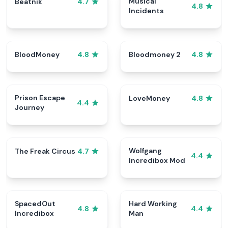
Musical
Beatnik
4.7
4.8
Incidents
BloodMoney
Bloodmoney 2
4.8
4.8
Prison Escape
LoveMoney
4.8
4.4
Journey
Wolfgang
The Freak Circus
4.7
4.4
Incredibox Mod
SpacedOut
Hard Working
4.8
4.4
Incredibox
Man