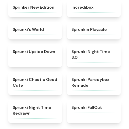
★
4.5
★
4.8
Sprinker New Edition
Incredibox
★
4.6
★
4.7
Sprunki's World
Sprunkin Playable
★
4.8
★
4.3
Sprunki Upside Down
Sprunki Night Time
3.0
★
4.4
★
5
Sprunki Chaotic Good
Sprunki Parodybox
Cute
Remade
★
4.3
★
4.5
Sprunki Night Time
Sprunki FallOut
Redrawn