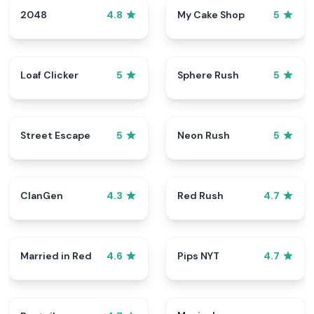
2048
My Cake Shop
4.8
5
Loaf Clicker
Sphere Rush
5
5
Street Escape
Neon Rush
5
5
ClanGen
Red Rush
4.3
4.7
Married in Red
Pips NYT
4.6
4.7