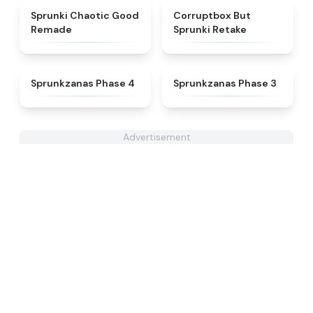
★
4.6
★
4.5
Sprunki Chaotic Good
Corruptbox But
Remade
Sprunki Retake
★
4.5
★
4.4
Sprunkzanas Phase 4
Sprunkzanas Phase 3
Advertisement