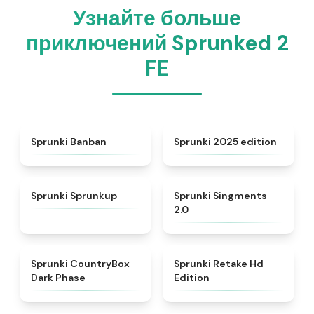
Узнайте больше
приключений Sprunked 2
FE
★
4.5
★
4.8
Sprunki Banban
Sprunki 2025 edition
★
4.6
★
4.8
Sprunki Sprunkup
Sprunki Singments
2.0
★
4.9
★
4.5
Sprunki CountryBox
Sprunki Retake Hd
Dark Phase
Edition