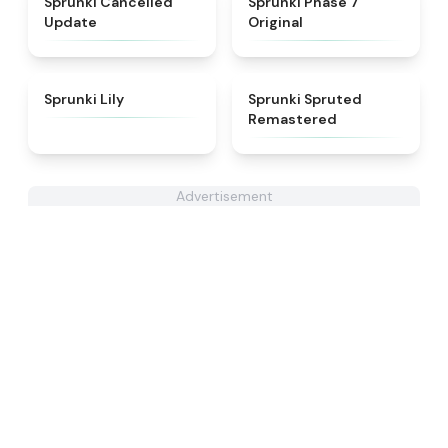
Sprunki Cancelled
Sprunki Phase 7
Update
Original
★
4.9
★
4.4
Sprunki Lily
Sprunki Spruted
Remastered
Advertisement