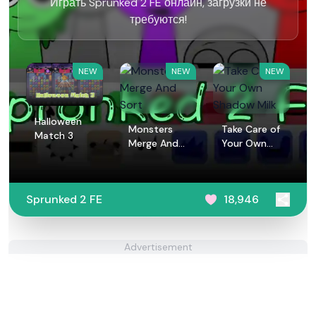
Играть Sprunked 2 FE онлайн, загрузки не
требуются!
NEW
NEW
NEW
Halloween
Monsters
Take Care of
Match 3
Merge And
Your Own
Sort
Shadow Milk
Sprunked 2 FE
18,946
Advertisement