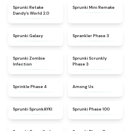
★
4.5
★
4.3
Sprunki Retake
Sprunki Mini Remake
Dandy’s World 2.0
★
4.7
★
4.4
Sprunki Galaxy
Sprankler Phase 3
★
4.8
★
4.6
Sprunki Zombie
Sprunki Scrunkly
Infection
Phase 3
★
4.8
★
4.6
Sprinkle Phase 4
Among Us
★
4.9
★
5
Sprunki SprunkAYKI
Sprunki Phase 100
★
4.5
★
5