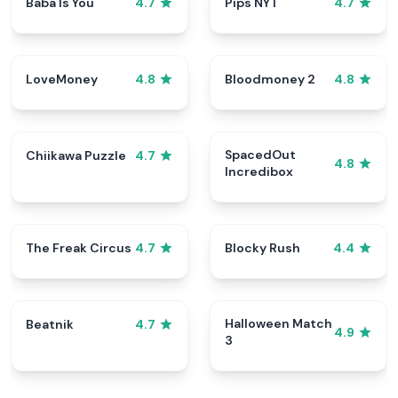
Baba Is You
Pips NYT
4.7
4.7
LoveMoney
Bloodmoney 2
4.8
4.8
SpacedOut
Chiikawa Puzzle
4.7
4.8
Incredibox
The Freak Circus
Blocky Rush
4.7
4.4
Halloween Match
Beatnik
4.7
4.9
3