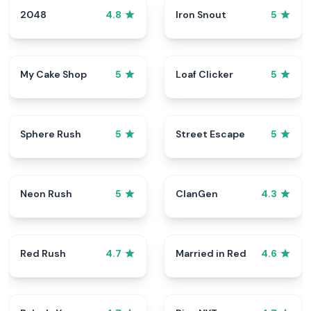
2048
Iron Snout
4.8
5
My Cake Shop
Loaf Clicker
5
5
Sphere Rush
Street Escape
5
5
Neon Rush
ClanGen
5
4.3
Red Rush
Married in Red
4.7
4.6