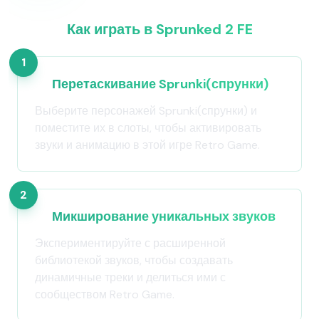
Как играть в Sprunked 2 FE
1
Перетаскивание Sprunki(спрунки)
Выберите персонажей Sprunki(спрунки) и
поместите их в слоты, чтобы активировать
звуки и анимацию в этой игре Retro Game.
2
Микширование уникальных звуков
Экспериментируйте с расширенной
библиотекой звуков, чтобы создавать
динамичные треки и делиться ими с
сообществом Retro Game.