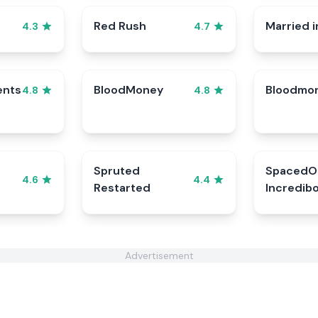
Red Rush
Married i
4.3
4.7
ents
BloodMoney
Bloodmo
4.8
4.8
Spruted
SpacedO
4.6
4.4
Restarted
Incredib
Advertisement