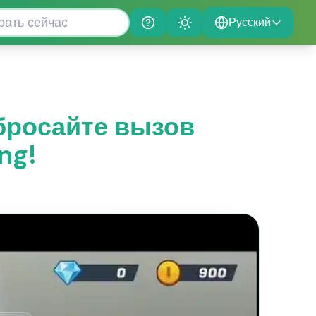
Русский
Help
Theme
 бросайте вызов
ng!