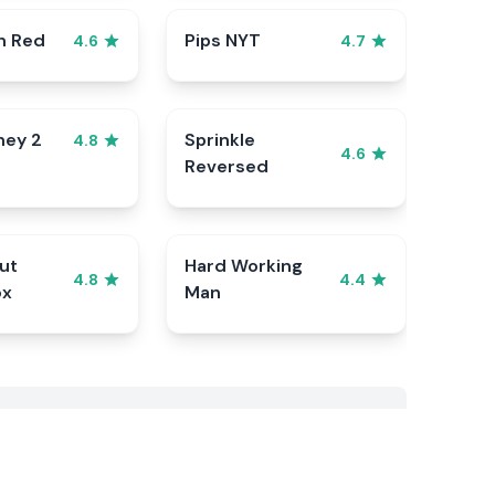
n Red
Pips NYT
4.6
4.7
ney 2
Sprinkle
4.8
4.6
Reversed
ut
Hard Working
4.8
4.4
ox
Man