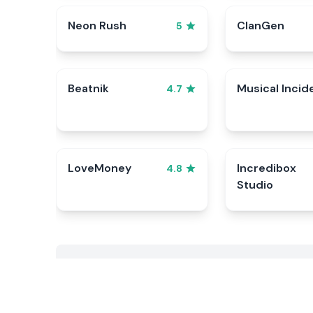
Neon Rush
ClanGen
5
Beatnik
Musical Incid
4.7
LoveMoney
Incredibox
4.8
Studio