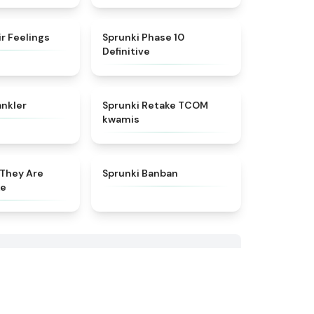
★
4.4
★
5
ir Feelings
Sprunki Phase 10
Definitive
★
4.8
★
4.6
ankler
Sprunki Retake TCOM
kwamis
★
4.8
★
4.5
 They Are
Sprunki Banban
ke