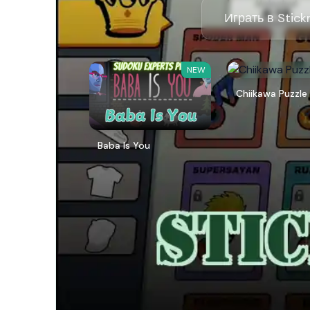
Играть в Stic
NEW
Chiikawa Puzzle
Baba Is You