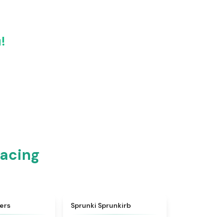
!
acing
★
4.5
★
4.9
ers
Sprunki Sprunkirb