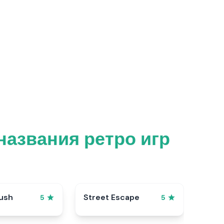
названия ретро игр
ush
Street Escape
5
5