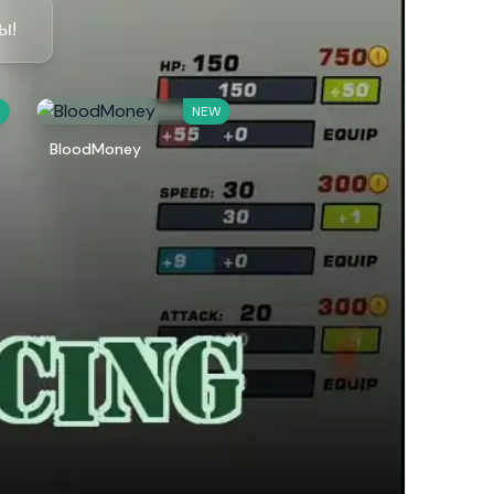
ы!
W
NEW
BloodMoney