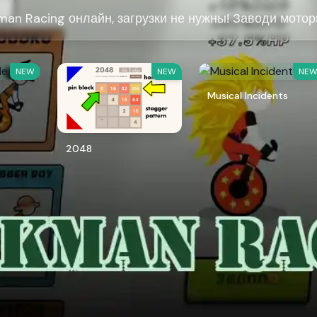
kman Racing онлайн, загрузки не нужны! Заводи мотор
NEW
NEW
NE
Musical Incidents
2048