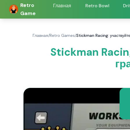
Retro
Главная
Retro Bowl
Dri
Game
Главная
/
Retro Games
/
Stickman Racing: участвуйте
Stickman Racin
гр