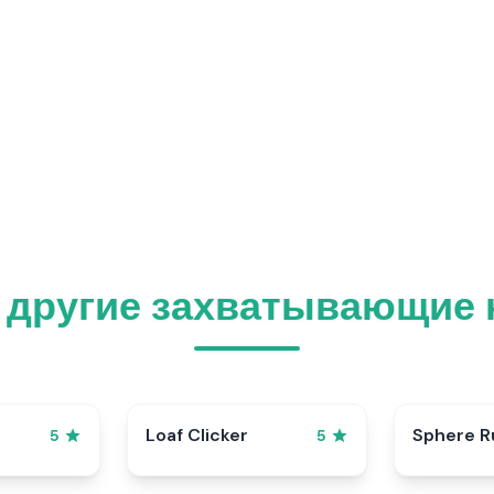
 другие захватывающие 
p
Loaf Clicker
Sphere R
5
5