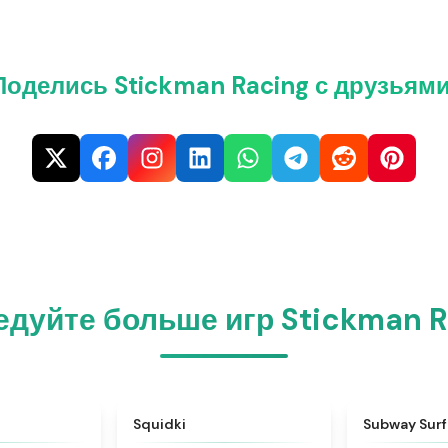
Поделись Stickman Racing с друзьями
едуйте больше игр Stickman R
★
4.7
★
4.9
D
Squidki
Subway Surf