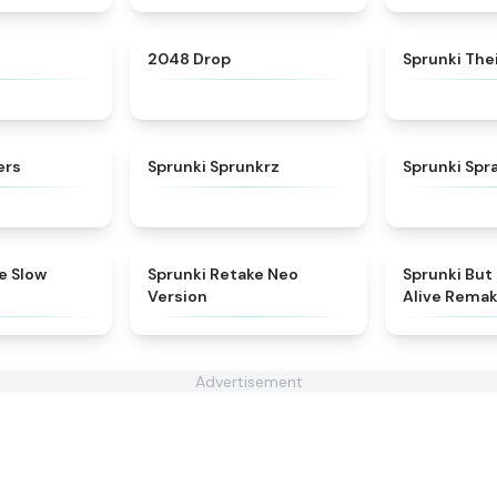
★
4.4
★
4.8
2048 Drop
Sprunki The
★
4.5
★
4.5
ers
Sprunki Sprunkrz
Sprunki Spr
★
4.7
★
4.9
e Slow
Sprunki Retake Neo
Sprunki But
Version
Alive Rema
Advertisement