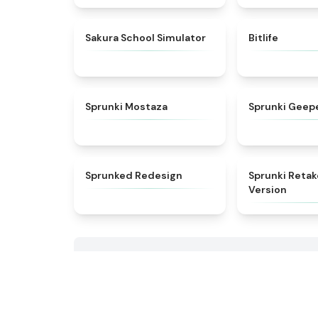
★
4.8
Sakura School Simulator
Bitlife
★
4.4
Sprunki Mostaza
Sprunki Geep
★
5
Sprunked Redesign
Sprunki Retak
Version