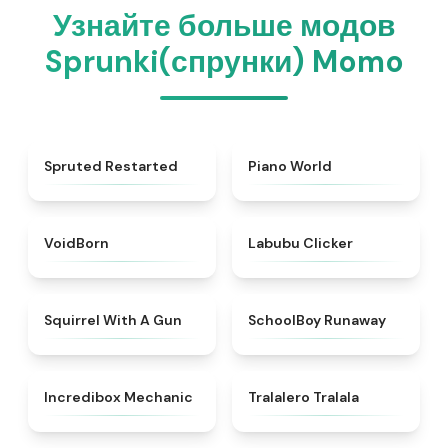
Узнайте больше модов
Sprunki(спрунки) Momo
★
4.4
★
4.4
Spruted Restarted
Piano World
★
4.6
★
5
VoidBorn
Labubu Clicker
★
4.9
★
4.7
Squirrel With A Gun
SchoolBoy Runaway
★
4.5
★
4.6
Incredibox Mechanic
Tralalero Tralala