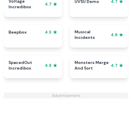
Voltage
UVSU Demo
4.7
4.7
Incredibox
Musical
Beepbox
4.5
4.8
Incidents
SpacedOut
Monsters Merge
4.8
4.7
Incredibox
And Sort
Advertisement