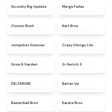
★
4.9
★
4.5
Scrunkly Big Update
Merge Fellas
★
4.6
★
4.3
Cluster Rush
Kart Bros
★
4.7
★
4.5
Jumpshot Guesser
Crazy Vikings Life
★
4.4
★
4.3
Grow A Garden
G-Switch 3
★
4.9
★
4.7
DELTARUNE
Batter Up
★
5
★
4.8
Basketball Bros
Karate Bros