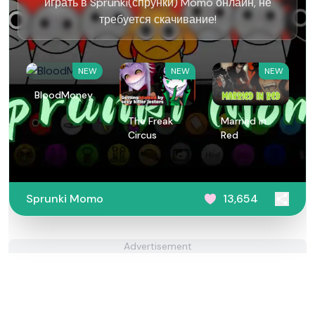
играть в Sprunki(спрунки) Momo онлайн, не
требуется скачивание!
NEW
NEW
NEW
BloodMoney
The Freak
Married in
Circus
Red
Sprunki Momo
13,654
Advertisement