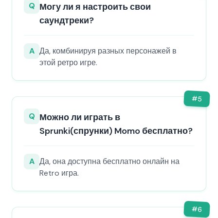
Q
Могу ли я настроить свои
саундтреки?
A
Да, комбинируя разных персонажей в
этой ретро игре.
#
5
Q
Можно ли играть в
Sprunki(спрунки) Momo бесплатно?
A
Да, она доступна бесплатно онлайн на
Retro игра.
#
6