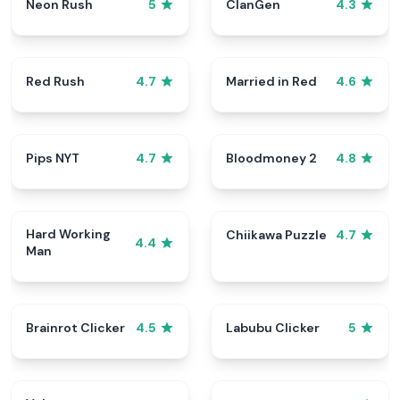
Neon Rush
ClanGen
5
4.3
Red Rush
Married in Red
4.7
4.6
Pips NYT
Bloodmoney 2
4.7
4.8
Hard Working
Chiikawa Puzzle
4.7
4.4
Man
Brainrot Clicker
Labubu Clicker
4.5
5