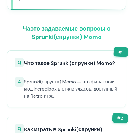
Часто задаваемые вопросы о
Sprunki(спрунки) Momo
#
1
Q
Что такое Sprunki(спрунки) Momo?
A
Sprunki(спрунки) Momo — это фанатский
мод Incredibox в стиле ужасов, доступный
на Retro игра.
#
2
Q
Как играть в Sprunki(спрунки)