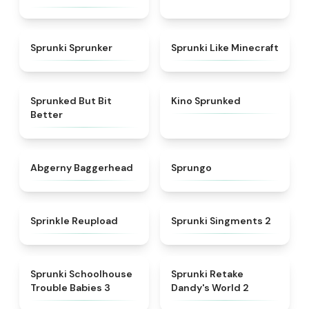
★
5
★
4.5
Sprunki Sprunker
Sprunki Like Minecraft
★
4.9
★
4.7
Sprunked But Bit
Kino Sprunked
Better
★
4.6
★
4.9
Abgerny Baggerhead
Sprungo
★
4.8
★
4.7
Sprinkle Reupload
Sprunki Singments 2
★
5
★
4.6
Sprunki Schoolhouse
Sprunki Retake
Trouble Babies 3
Dandy's World 2