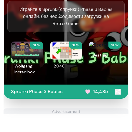
Играйте в Sprunki(спрунки) Phase 3 Babies
онлайн, без необходимости загрузки на
Retro Game!
NEW
NEW
NEW
Beatnik
Wolfgang
2048
Incredibox
Mod
Sprunki Phase 3 Babies
14,485
Advertisement