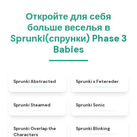
Откройте для себя
больше веселья в
Sprunki(спрунки) Phase 3
Babies
★
4.9
★
5
Sprunki Abstracted
Sprunki x Fetereder
★
4.7
★
4.3
Sprunki Steamed
Sprunki Sonic
★
4.6
★
4.4
Sprunki Overlap the
Sprunki Blinking
Characters