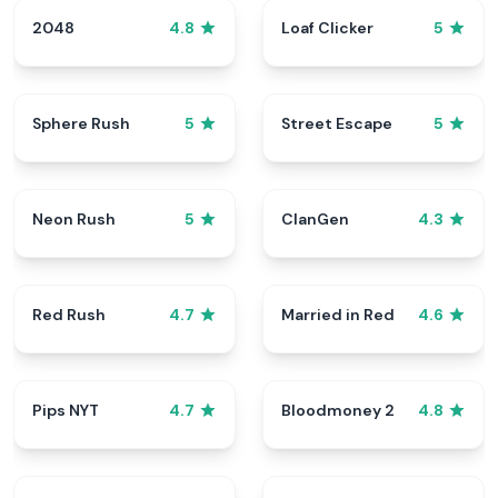
2048
Loaf Clicker
4.8
5
Sphere Rush
Street Escape
5
5
Neon Rush
ClanGen
5
4.3
Red Rush
Married in Red
4.7
4.6
Pips NYT
Bloodmoney 2
4.7
4.8