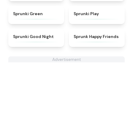
★
5
★
4.6
Sprunki Green
Sprunki Play
★
4.6
★
4.9
Sprunki Good Night
Sprunk Happy Friends
Advertisement