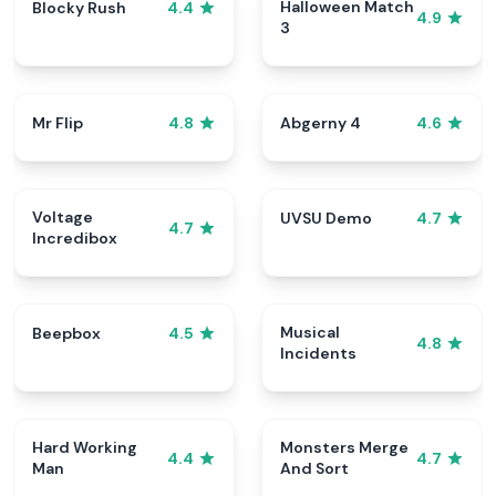
Halloween Match
Blocky Rush
4.4
4.9
3
Mr Flip
Abgerny 4
4.8
4.6
Voltage
UVSU Demo
4.7
4.7
Incredibox
Musical
Beepbox
4.5
4.8
Incidents
Hard Working
Monsters Merge
4.4
4.7
Man
And Sort