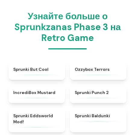
Узнайте больше о
Sprunkzanas Phase 3 на
Retro Game
★
4.3
★
4.8
Sprunki But Cool
Ozzybox Terrors
★
4.5
★
4.9
IncrediBox Mustard
Sprunki Punch 2
★
5
★
5
Sprunki Eddsworld
Sprunki Baldunki
Mod!