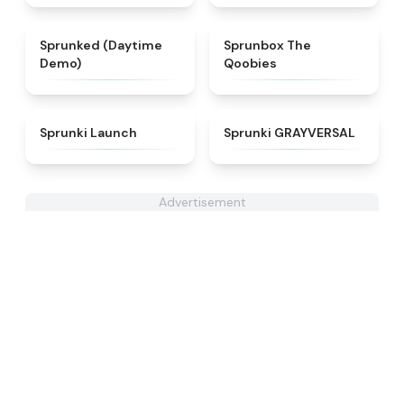
★
4.3
★
4.5
Sprunked (Daytime
Sprunbox The
Demo)
Qoobies
★
4.3
★
4.4
Sprunki Launch
Sprunki GRAYVERSAL
Advertisement