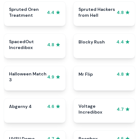
Spruted Oren
Spruted Hackers
4.4
4.8
Treatment
from Hell
SpacedOut
Blocky Rush
4.4
4.8
Incredibox
Halloween Match
Mr Flip
4.8
4.9
3
Voltage
Abgerny 4
4.6
4.7
Incredibox
UVSU Demo
Beepbox
4.7
4.5