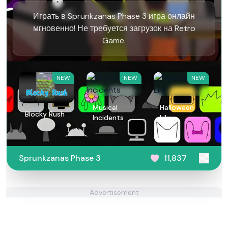
Играть в Sprunkzanas Phase 3 игра онлайн
мгновенно! Не требуется загрузок на Retro
Game.
NEW
NEW
NEW
Musical
Halloween
Blocky Rush
Incidents
Lily
Sprunkzanas Phase 3
11,837
Advertisement