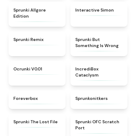
★
4.9
★
4.4
Sprunki Allgore
Interactive Simon
Edition
★
4.5
★
4.9
Sprunki Remix
Sprunki But
Something Is Wrong
★
4.5
★
4.5
Ocrunki V0.01
IncrediBox
Cataclysm
★
4.8
★
4.3
Foreverbox
Sprunkonitkers
★
4.4
★
4.7
Sprunki The Lost File
Sprunki OFC Scratch
Port