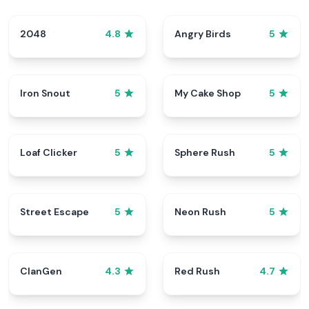
2048
Angry Birds
4.8
5
Iron Snout
My Cake Shop
5
5
Loaf Clicker
Sphere Rush
5
5
Street Escape
Neon Rush
5
5
ClanGen
Red Rush
4.3
4.7