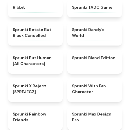
★
4.4
★
4.7
Ribbit
Sprunki TADC Game
★
5
★
4.6
Sprunki Retake But
Sprunki Dandy's
Black Cancelled
World
★
4.7
★
4.8
Sprunki But Human
Sprunki Bland Edition
[All Characters]
★
4.9
★
4.4
Sprunki X Rejecz
Sprunki With Fan
[SPREJECZ]
Character
★
4.9
★
4.9
Sprunki Rainbow
Sprunki Max Design
Friends
Pro