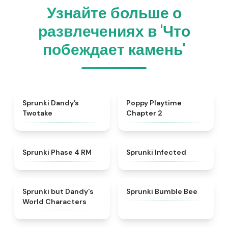
Узнайте больше о
развлечениях в 'Что
побеждает камень'
★
4.4
★
4.4
Sprunki Dandy’s
Poppy Playtime
Twotake
Chapter 2
★
4.6
★
4.6
Sprunki Phase 4 RM
Sprunki Infected
★
4.6
★
5
Sprunki but Dandy's
Sprunki Bumble Bee
World Characters