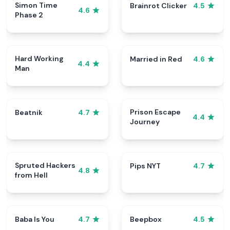
Simon Time
Brainrot Clicker
4.5
4.6
Phase 2
Hard Working
Married in Red
4.6
4.4
Man
Prison Escape
Beatnik
4.7
4.4
Journey
Spruted Hackers
Pips NYT
4.7
4.8
from Hell
Baba Is You
Beepbox
4.7
4.5