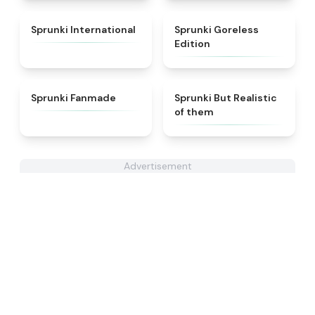
★
4.5
★
4.9
Sprunki International
Sprunki Goreless
Edition
★
5
★
4.4
Sprunki Fanmade
Sprunki But Realistic
of them
Advertisement