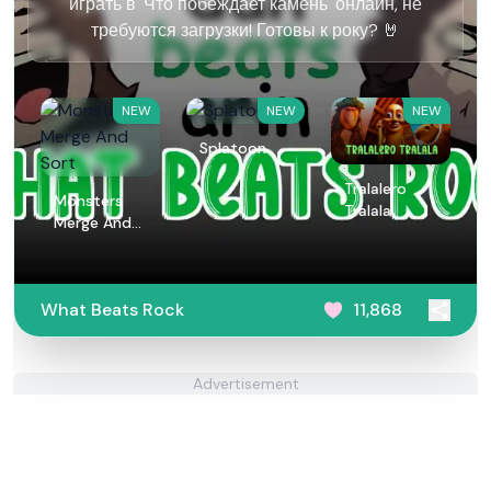
играть в 'Что побеждает камень' онлайн, не
требуются загрузки! Готовы к року? 🤘
NEW
NEW
NEW
Splatoon
Tralalero
Monsters
Tralala
Merge And
Sort
What Beats Rock
11,868
Advertisement