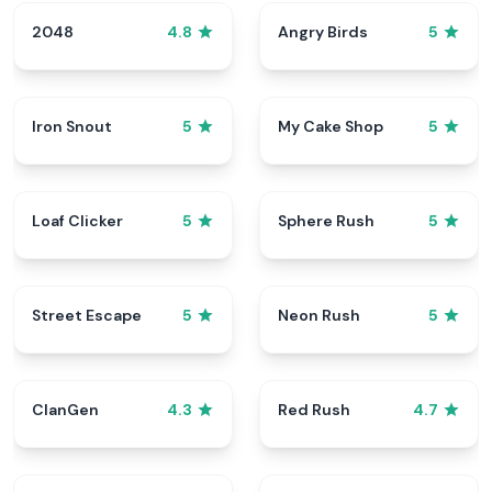
2048
Angry Birds
4.8
5
Iron Snout
My Cake Shop
5
5
Loaf Clicker
Sphere Rush
5
5
Street Escape
Neon Rush
5
5
ClanGen
Red Rush
4.3
4.7