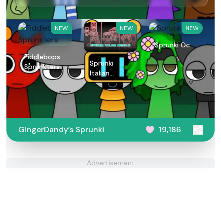
NEW
NEW
NEW
Sprunki Oc
Fiddlebops
Sprunki
Sprunkters
Italian
Animals
GingerDandy’s Sprunki
19,186
Advertisement