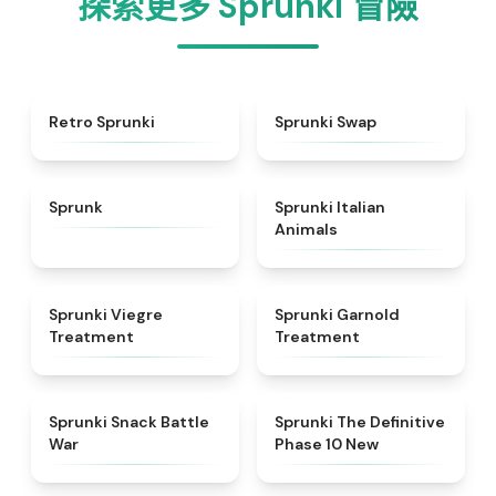
探索更多 Sprunki 冒險
★
4.3
★
4.6
Retro Sprunki
Sprunki Swap
★
4.5
★
4.7
Sprunk
Sprunki Italian
Animals
★
4.4
★
4.7
Sprunki Viegre
Sprunki Garnold
Treatment
Treatment
★
4.6
★
4.3
Sprunki Snack Battle
Sprunki The Definitive
War
Phase 10 New