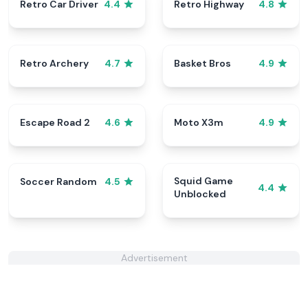
Retro Car Driver
Retro Highway
4.4
4.8
Retro Archery
Basket Bros
4.7
4.9
Escape Road 2
Moto X3m
4.6
4.9
Squid Game
Soccer Random
4.5
4.4
Unblocked
Advertisement