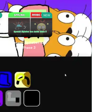
W
NEW
Sprunki Alphabet lore
Arabic Phase 3