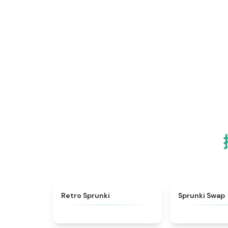
★
4.3
Retro Sprunki
Sprunki Swap