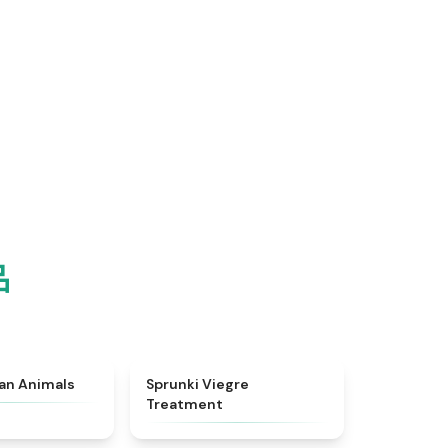
品
★
4.7
★
4.4
ian Animals
Sprunki Viegre
Treatment