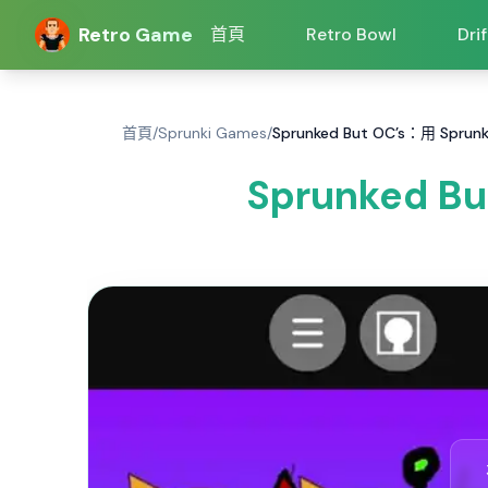
Retro Game
首頁
Retro Bowl
Dri
首頁
/
Sprunki Games
/
Sprunked But OC’s：用 Spru
Sprunked B