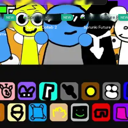
NEW
NEW
NE
Sprunki Collab 2
Sprunki Future Polaris
Time