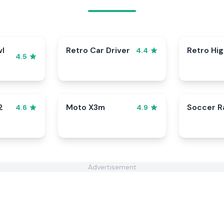
wl
Retro Car Driver
Retro Hi
4.4
4.5
2
Moto X3m
Soccer 
4.6
4.9
Advertisement