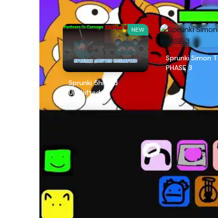
NEW
Sprunki Simon 
PHASE 3
Sprunki 5hifted
UnShifted