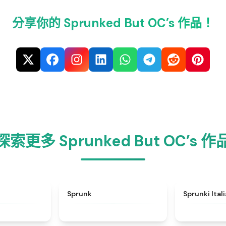
分享你的 Sprunked But OC’s 作品！
探索更多 Sprunked But OC’s 作
★
4.6
★
4.5
Sprunk
Sprunki Ital