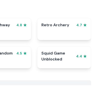
ghway
Retro Archery
4.8
4.7
Random
Squid Game
4.5
4.4
Unblocked