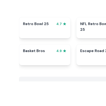
Retro Bowl 25
NFL Retro Bo
4.7
25
Basket Bros
Escape Road 
4.9