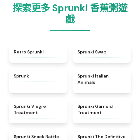
探索更多 Sprunki 香蕉粥遊
戲
★
4.3
★
4.6
Retro Sprunki
Sprunki Swap
★
4.5
★
4.7
Sprunk
Sprunki Italian
Animals
★
4.4
★
4.7
Sprunki Viegre
Sprunki Garnold
Treatment
Treatment
★
4.6
★
4.3
Sprunki Snack Battle
Sprunki The Definitive