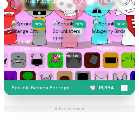
在線上遊玩 Sprunki 香蕉粥，無需下載！
NEW
NEW
NEW
Sprunki
Sprunki
Orange City
Abgerny
Sprunki
Birds
Sprunksters
1996
Sprunki Banana Porridge
16,884
Advertisement