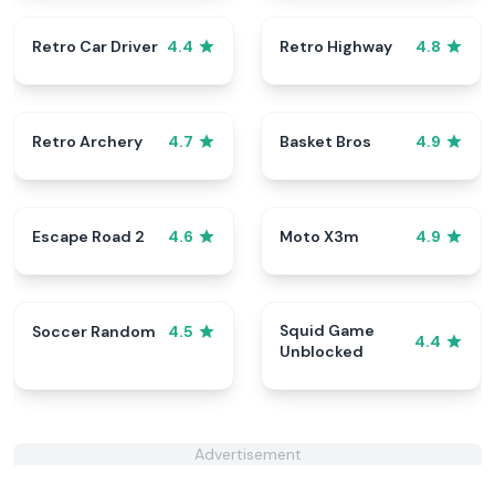
Retro Car Driver
Retro Highway
4.4
4.8
Retro Archery
Basket Bros
4.7
4.9
Escape Road 2
Moto X3m
4.6
4.9
Squid Game
Soccer Random
4.5
4.4
Unblocked
Advertisement