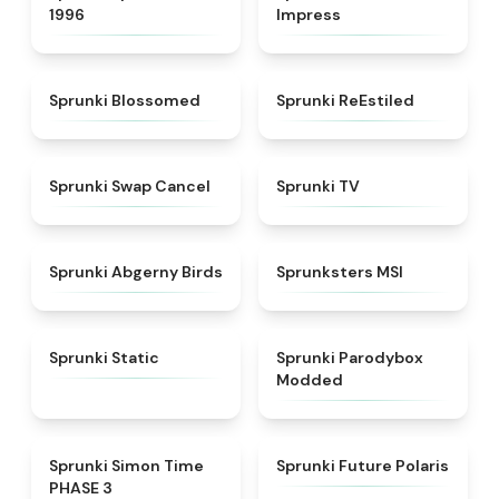
1996
Impress
★
4.5
★
4.4
Sprunki Blossomed
Sprunki ReEstiled
★
4.4
★
4.5
Sprunki Swap Cancel
Sprunki TV
★
4.6
★
4.8
Sprunki Abgerny Birds
Sprunksters MSI
★
4.4
★
4.5
Sprunki Static
Sprunki Parodybox
Modded
★
4.3
★
4.7
Sprunki Simon Time
Sprunki Future Polaris
PHASE 3