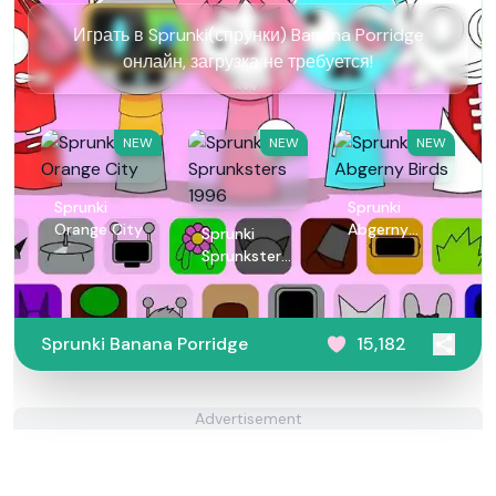
Играть в Sprunki(спрунки) Banana Porridge
онлайн, загрузка не требуется!
NEW
NEW
NEW
Sprunki
Sprunki
Orange City
Abgerny
Sprunki
Birds
Sprunksters
1996
Sprunki Banana Porridge
15,182
Advertisement