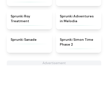
★
4.9
★
5
Sprunki Roy
Sprunki Adventures
Treatment
in Melodia
★
4.6
★
4.4
Sprunki Sanade
Sprunki Simon Time
Phase 2
Advertisement