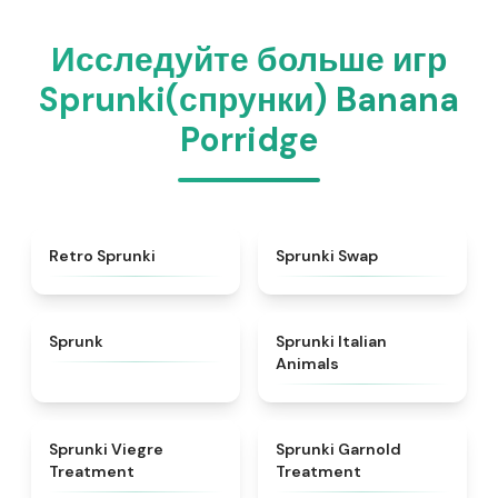
Исследуйте больше игр
Sprunki(спрунки) Banana
Porridge
★
4.3
★
4.6
Retro Sprunki
Sprunki Swap
★
4.5
★
4.7
Sprunk
Sprunki Italian
Animals
★
4.4
★
4.7
Sprunki Viegre
Sprunki Garnold
Treatment
Treatment