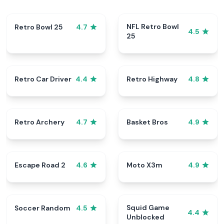
NFL Retro Bowl
Retro Bowl 25
4.7
4.5
25
Retro Car Driver
Retro Highway
4.4
4.8
Retro Archery
Basket Bros
4.7
4.9
Escape Road 2
Moto X3m
4.6
4.9
Squid Game
Soccer Random
4.5
4.4
Unblocked