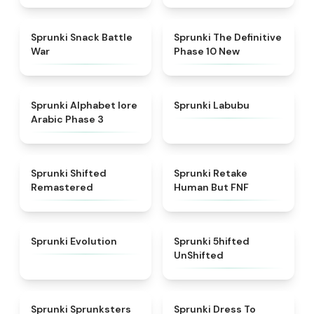
★
4.6
★
4.3
Sprunki Snack Battle
Sprunki The Definitive
War
Phase 10 New
★
4.8
★
4.6
Sprunki Alphabet lore
Sprunki Labubu
Arabic Phase 3
★
4.3
★
4.7
Sprunki Shifted
Sprunki Retake
Remastered
Human But FNF
★
4.7
★
4.4
Sprunki Evolution
Sprunki 5hifted
UnShifted
★
5
★
4.5
Sprunki Sprunksters
Sprunki Dress To