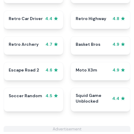
Retro Car Driver
Retro Highway
4.4
4.8
Retro Archery
Basket Bros
4.7
4.9
Escape Road 2
Moto X3m
4.6
4.9
Squid Game
Soccer Random
4.5
4.4
Unblocked
Advertisement