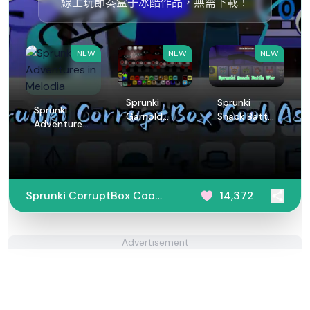
線上玩節奏盒子冰酷作品，無需下載！
NEW
NEW
NEW
Sprunki
Sprunki
Sprunki
Garnold
Snack Battle
Adventures
Treatment
War
in Melodia
Sprunki CorruptBox Cool
14,372
As Ice
Advertisement