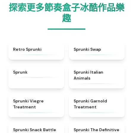
探索更多節奏盒子冰酷作品樂
趣
★
4.3
★
4.6
Retro Sprunki
Sprunki Swap
★
4.5
★
4.7
Sprunk
Sprunki Italian
Animals
★
4.4
★
4.7
Sprunki Viegre
Sprunki Garnold
Treatment
Treatment
★
4.6
★
4.3
Sprunki Snack Battle
Sprunki The Definitive