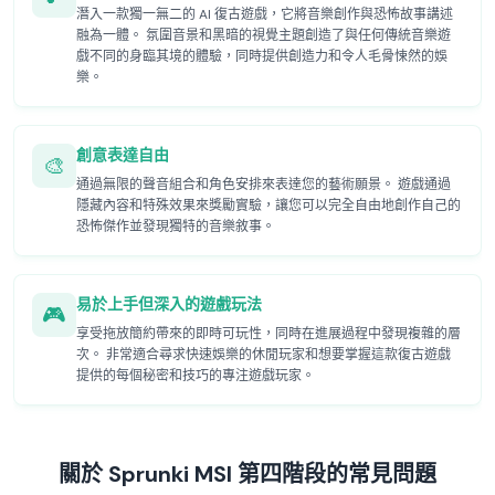
潛入一款獨一無二的 AI 復古遊戲，它將音樂創作與恐怖故事講述
融為一體。 氛圍音景和黑暗的視覺主題創造了與任何傳統音樂遊
戲不同的身臨其境的體驗，同時提供創造力和令人毛骨悚然的娛
樂。
創意表達自由
🎨
通過無限的聲音組合和角色安排來表達您的藝術願景。 遊戲通過
隱藏內容和特殊效果來獎勵實驗，讓您可以完全自由地創作自己的
恐怖傑作並發現獨特的音樂敘事。
易於上手但深入的遊戲玩法
🎮
享受拖放簡約帶來的即時可玩性，同時在進展過程中發現複雜的層
次。 非常適合尋求快速娛樂的休閒玩家和想要掌握這款復古遊戲
提供的每個秘密和技巧的專注遊戲玩家。
關於 Sprunki MSI 第四階段的常見問題