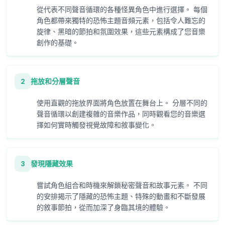
從代表不同聲音循環的各種怪異角色中進行選擇。 每個
角色都帶來獨特的恐怖主題音頻元素，包括令人難忘的
旋律、黑暗的節拍和氛圍效果，這些元素構成了您音樂
創作的基礎。
2
拖放和分層聲音
使用直觀的拖放界面將角色放置在舞台上。 分層不同的
聲音循環以創建複雜的音樂作品，同時觀看您的音樂選
擇如何實時觸發視覺故障和敘事變化。
3
發現隱藏效果
嘗試角色組合和時機來解鎖秘密聲音和故事元素。 不同
的安排揭示了隱藏的恐怖主題、特殊的動畫和不斷發展
的敘事節拍，從而加深了身臨其境的體驗。