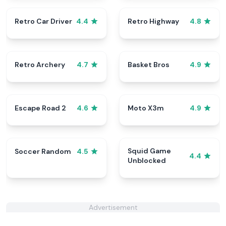
Retro Car Driver
Retro Highway
4.4
4.8
Retro Archery
Basket Bros
4.7
4.9
Escape Road 2
Moto X3m
4.6
4.9
Squid Game
Soccer Random
4.5
4.4
Unblocked
Advertisement