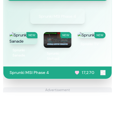
Sprunki MSI Phase 4
NEW
NEW
NEW
Sprunki TV
Sprunki
Sprunki
Sanade
5hifted
UnShifted
Sprunki MSI Phase 4
17,270
Advertisement