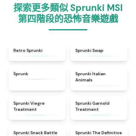
探索更多類似 Sprunki MSI
第四階段的恐怖音樂遊戲
★
4.3
★
4.6
Retro Sprunki
Sprunki Swap
★
4.5
★
4.7
Sprunk
Sprunki Italian
Animals
★
4.4
★
4.7
Sprunki Viegre
Sprunki Garnold
Treatment
Treatment
★
4.6
★
4.3
Sprunki Snack Battle
Sprunki The Definitive