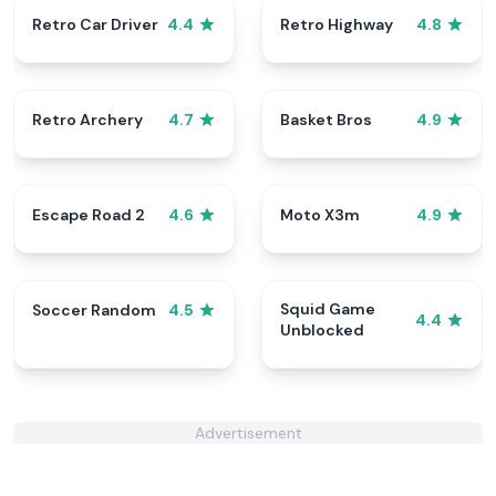
Retro Car Driver
Retro Highway
4.4
4.8
Retro Archery
Basket Bros
4.7
4.9
Escape Road 2
Moto X3m
4.6
4.9
Squid Game
Soccer Random
4.5
4.4
Unblocked
Advertisement