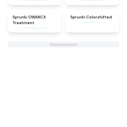
★
5
★
4.6
Sprunki OWAKCX
Sprunki Colorshifted
Treatment
Advertisement