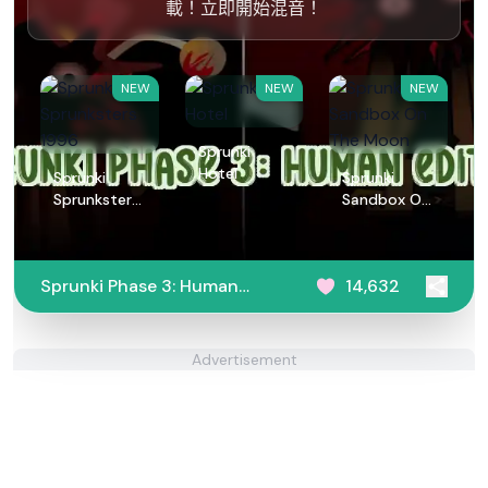
載！立即開始混音！
NEW
NEW
NEW
Sprunki
Hotel
Sprunki
Sprunki
Sprunksters
Sandbox On
1996
The Moon
Sprunki Phase 3: Human
14,632
Edition
Advertisement