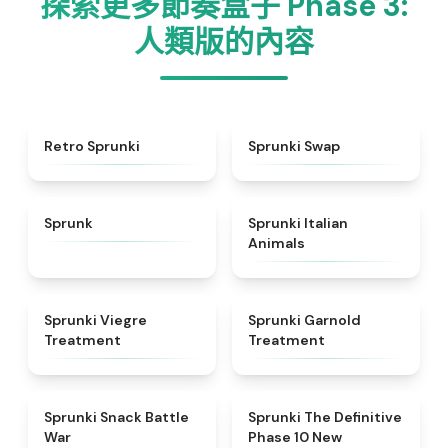
探索更多節奏盒子 Phase 3:
人類版的內容
★
4.3
★
4.6
Retro Sprunki
Sprunki Swap
★
4.5
★
4.7
Sprunk
Sprunki Italian
Animals
★
4.4
★
4.7
Sprunki Viegre
Sprunki Garnold
Treatment
Treatment
★
4.6
★
4.3
Sprunki Snack Battle
Sprunki The Definitive
War
Phase 10 New