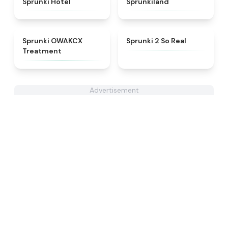
Sprunki Hotel
Sprunkiland
★
5
★
4.6
Sprunki OWAKCX
Sprunki 2 So Real
Treatment
Advertisement