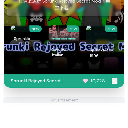
在線上遊玩 Sprunki Rejoyed Secret Mod，無
需下載！
NEW
NEW
NEW
Sprunklo
Sprunki
Sprunkalicious
Italian
1996
Animals
Sprunki Rejoyed Secret
10,728
Mod
Advertisement