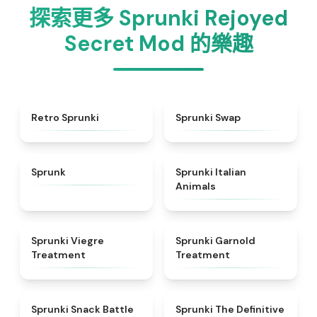
探索更多 Sprunki Rejoyed
Secret Mod 的樂趣
★
4.3
★
4.6
Retro Sprunki
Sprunki Swap
★
4.5
★
4.7
Sprunk
Sprunki Italian
Animals
★
4.4
★
4.7
Sprunki Viegre
Sprunki Garnold
Treatment
Treatment
★
4.6
★
4.3
Sprunki Snack Battle
Sprunki The Definitive