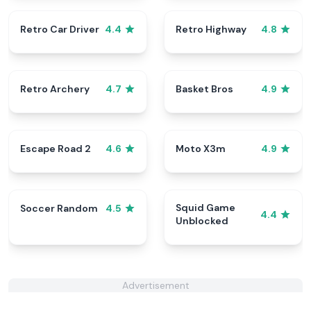
Retro Car Driver
Retro Highway
4.4
4.8
Retro Archery
Basket Bros
4.7
4.9
Escape Road 2
Moto X3m
4.6
4.9
Squid Game
Soccer Random
4.5
4.4
Unblocked
Advertisement