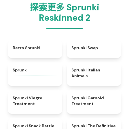
探索更多 Sprunki
Reskinned 2
★
4.3
★
4.6
Retro Sprunki
Sprunki Swap
★
4.5
★
4.7
Sprunk
Sprunki Italian
Animals
★
4.4
★
4.7
Sprunki Viegre
Sprunki Garnold
Treatment
Treatment
★
4.6
★
4.3
Sprunki Snack Battle
Sprunki The Definitive