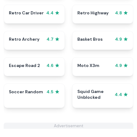
Retro Car Driver
Retro Highway
4.4
4.8
Retro Archery
Basket Bros
4.7
4.9
Escape Road 2
Moto X3m
4.6
4.9
Squid Game
Soccer Random
4.5
4.4
Unblocked
Advertisement