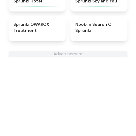
Sprunki Hotel
Sprunki Sky and You
★
5
★
4.4
Sprunki OWAKCX
Noob In Search Of
Treatment
Sprunki
Advertisement