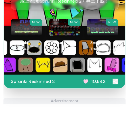
線上遊玩 Sprunki Reskinned 2，無需下載！
NEW
NEW
NEW
Sprunki
Sprunki
Sprunki
Viegre
Garnold
Snack Battle
Treatment
Treatment
War
Sprunki Reskinned 2
10,642
Advertisement