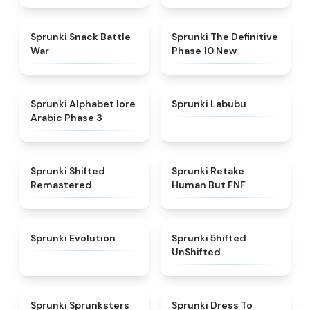
★
4.6
★
4.3
Sprunki Snack Battle
Sprunki The Definitive
War
Phase 10 New
★
4.8
★
4.6
Sprunki Alphabet lore
Sprunki Labubu
Arabic Phase 3
★
4.3
★
4.7
Sprunki Shifted
Sprunki Retake
Remastered
Human But FNF
★
4.7
★
4.4
Sprunki Evolution
Sprunki 5hifted
UnShifted
★
5
★
4.5
Sprunki Sprunksters
Sprunki Dress To