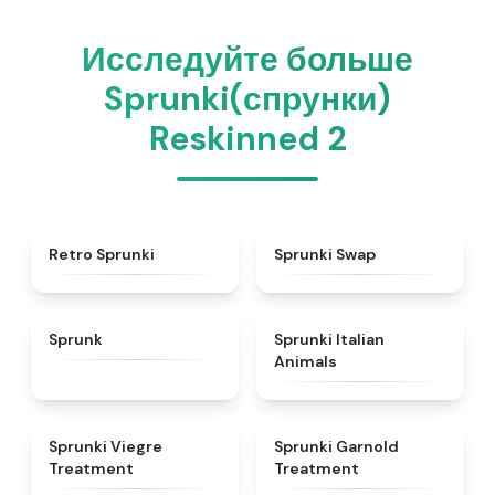
Исследуйте больше
Sprunki(спрунки)
Reskinned 2
★
4.3
★
4.6
Retro Sprunki
Sprunki Swap
★
4.5
★
4.7
Sprunk
Sprunki Italian
Animals
★
4.4
★
4.7
Sprunki Viegre
Sprunki Garnold
Treatment
Treatment