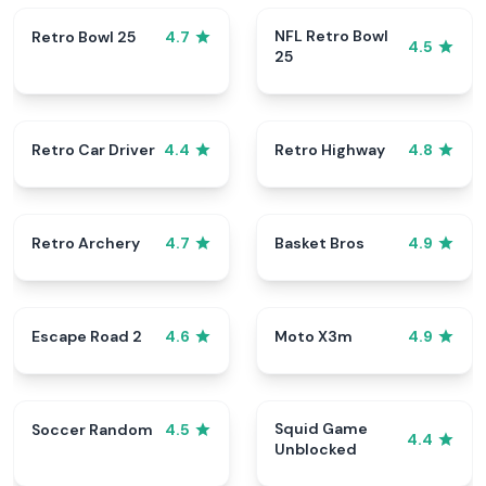
NFL Retro Bowl
Retro Bowl 25
4.7
4.5
25
Retro Car Driver
Retro Highway
4.4
4.8
Retro Archery
Basket Bros
4.7
4.9
Escape Road 2
Moto X3m
4.6
4.9
Squid Game
Soccer Random
4.5
4.4
Unblocked