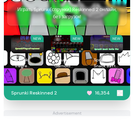
Играть Sprunki(спрунки) Reskinned 2 онлайн,
без загрузок!
NEW
NEW
NEW
Sprunki
Sprunki
Sprunki
Viegre
Garnold
Snack Battle
Treatment
Treatment
War
Sprunki Reskinned 2
16,354
Advertisement