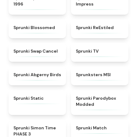
1996
Impress
★
4.5
★
4.4
Sprunki Blossomed
Sprunki ReEstiled
★
4.4
★
4.5
Sprunki Swap Cancel
Sprunki TV
★
4.6
★
4.8
Sprunki Abgerny Birds
Sprunksters MSI
★
4.4
★
4.5
Sprunki Static
Sprunki Parodybox
Modded
★
4.3
★
4.7
Sprunki Simon Time
Sprunki Match
PHASE 3