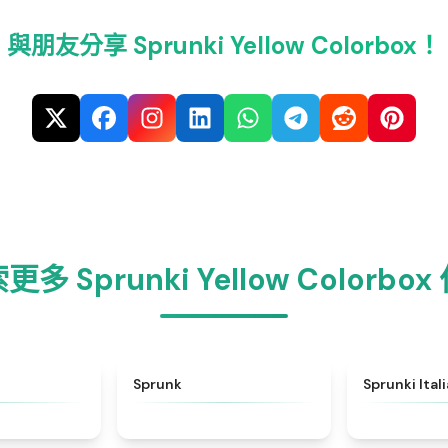
與朋友分享 Sprunki Yellow Colorbox！
更多 Sprunki Yellow Colorbox
★
4.6
★
4.5
Sprunk
Sprunki Ital