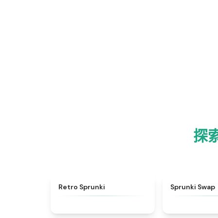
探索
★
4.3
Retro Sprunki
Sprunki Swap