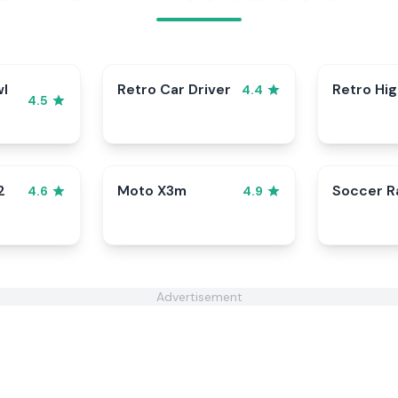
wl
Retro Car Driver
Retro Hi
4.4
4.5
2
Moto X3m
Soccer 
4.6
4.9
Advertisement