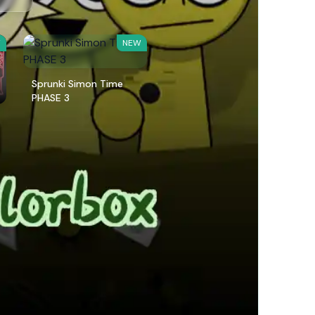
W
NEW
Sprunki Simon Time
PHASE 3