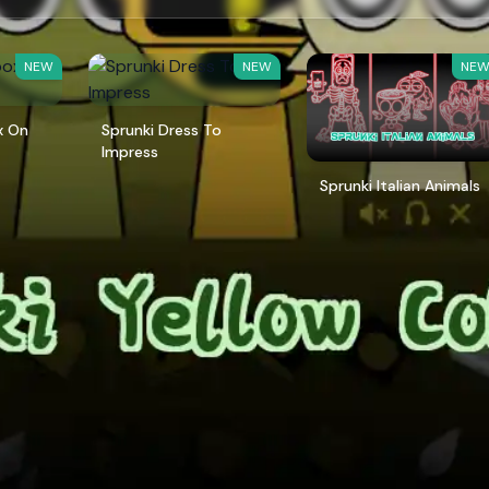
NEW
NEW
NE
x On
Sprunki Dress To
Impress
Sprunki Italian Animals