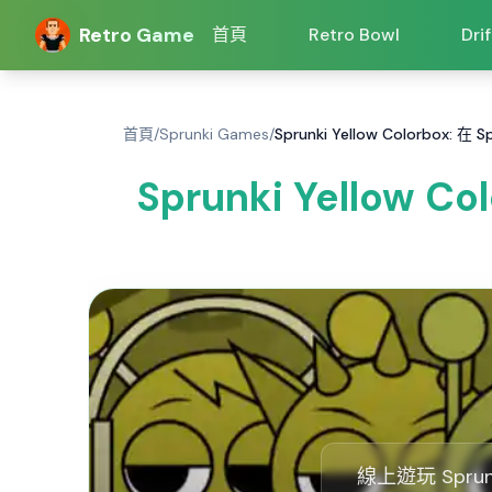
Retro Game
首頁
Retro Bowl
Dri
首頁
/
Sprunki Games
/
Sprunki Yellow Colorbox: 在
Sprunki Yellow C
線上遊玩 Spru