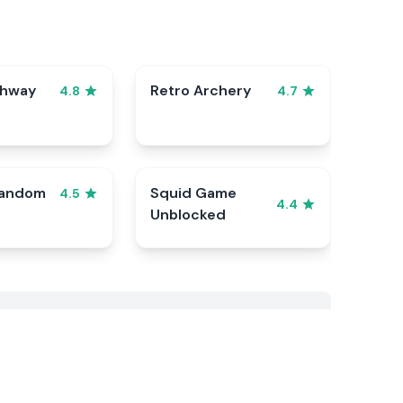
ghway
Retro Archery
4.8
4.7
Random
Squid Game
4.5
4.4
Unblocked