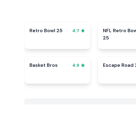
Retro Bowl 25
NFL Retro Bo
4.7
25
Basket Bros
Escape Road 
4.9