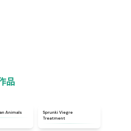
 作品
★
4.7
★
4.4
ian Animals
Sprunki Viegre
Treatment