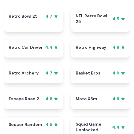
NFL Retro Bowl
Retro Bowl 25
4.7
4.5
25
Retro Car Driver
Retro Highway
4.4
4.8
Retro Archery
Basket Bros
4.7
4.9
Escape Road 2
Moto X3m
4.6
4.9
Squid Game
Soccer Random
4.5
4.4
Unblocked