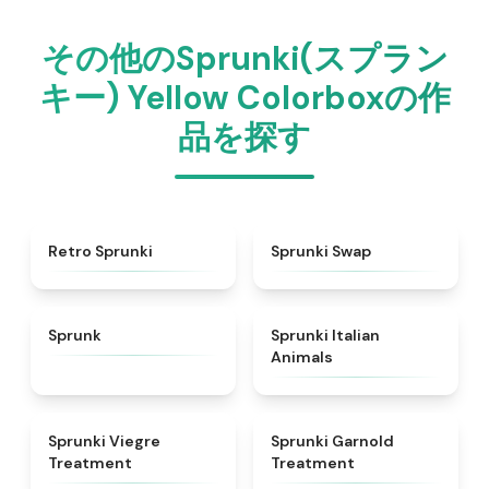
その他のSprunki(スプラン
キー) Yellow Colorboxの作
品を探す
★
4.3
★
4.6
Retro Sprunki
Sprunki Swap
★
4.5
★
4.7
Sprunk
Sprunki Italian
Animals
★
4.4
★
4.7
Sprunki Viegre
Sprunki Garnold
Treatment
Treatment