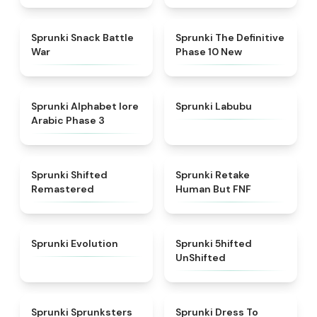
★
4.6
★
4.3
Sprunki Snack Battle
Sprunki The Definitive
War
Phase 10 New
★
4.8
★
4.6
Sprunki Alphabet lore
Sprunki Labubu
Arabic Phase 3
★
4.3
★
4.7
Sprunki Shifted
Sprunki Retake
Remastered
Human But FNF
★
4.7
★
4.4
Sprunki Evolution
Sprunki 5hifted
UnShifted
★
5
★
4.5
Sprunki Sprunksters
Sprunki Dress To