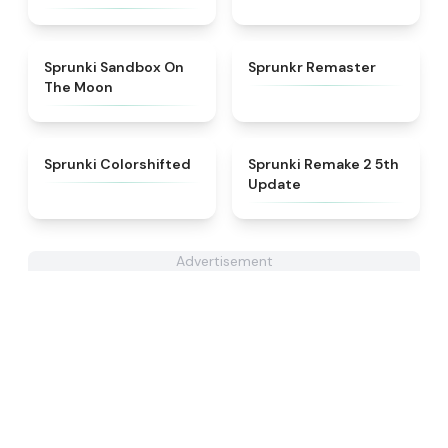
★
5
★
4.6
Sprunki Sandbox On
Sprunkr Remaster
The Moon
★
4.6
★
4.7
Sprunki Colorshifted
Sprunki Remake 2 5th
Update
Advertisement