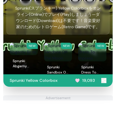
Sprunki(スプランキー) Yellow Colorboxをオン
ライン(Online)でプレイ(Play)しましょう—ダ
ウンロード(Download)は不要です！音楽愛好
家のためのレトロゲーム(Retro Game)です。
NEW
NEW
NEW
Sprunki
Abgerny
Sprunki
Sprunki
Birds
Sandbox On
Dress To
The Moon
Impress
Sprunki Yellow Colorbox
19,093
Advertisement