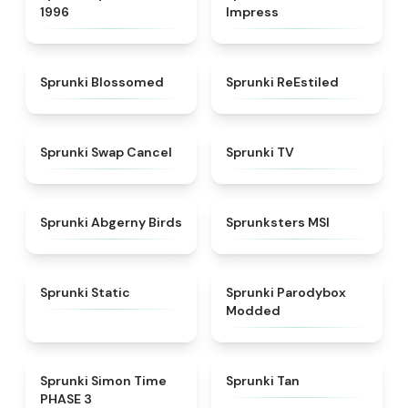
1996
Impress
★
4.5
★
4.4
Sprunki Blossomed
Sprunki ReEstiled
★
4.4
★
4.5
Sprunki Swap Cancel
Sprunki TV
★
4.6
★
4.8
Sprunki Abgerny Birds
Sprunksters MSI
★
4.4
★
4.5
Sprunki Static
Sprunki Parodybox
Modded
★
4.3
★
4.6
Sprunki Simon Time
Sprunki Tan
PHASE 3