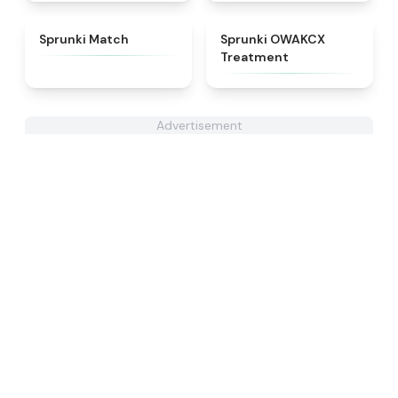
★
4.7
★
5
Sprunki Match
Sprunki OWAKCX
Treatment
Advertisement