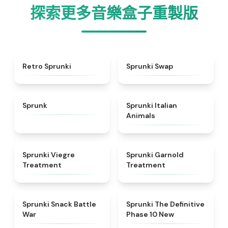
探索更多音樂盒子重製版
★
4.3
★
4.6
Retro Sprunki
Sprunki Swap
★
4.5
★
4.7
Sprunk
Sprunki Italian
Animals
★
4.4
★
4.7
Sprunki Viegre
Sprunki Garnold
Treatment
Treatment
★
4.6
★
4.3
Sprunki Snack Battle
Sprunki The Definitive
War
Phase 10 New