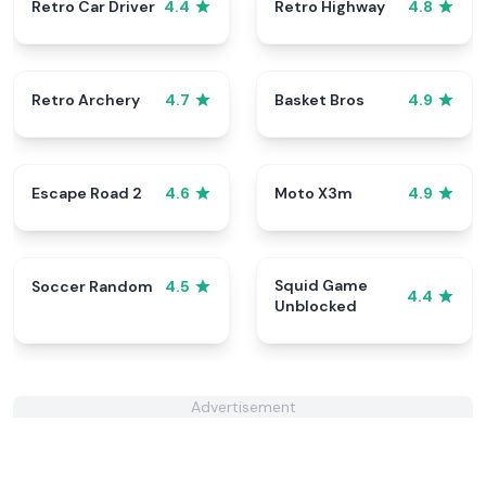
Retro Car Driver
Retro Highway
4.4
4.8
Retro Archery
Basket Bros
4.7
4.9
Escape Road 2
Moto X3m
4.6
4.9
Squid Game
Soccer Random
4.5
4.4
Unblocked
Advertisement