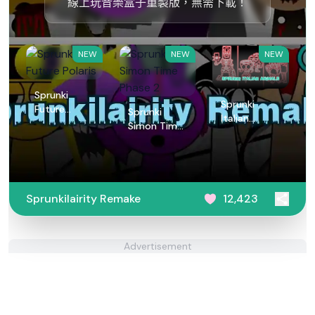
線上玩音樂盒子重製版，無需下載！
NEW
NEW
NEW
Sprunki
Sprunki
Future
Sprunki
Italian
Polaris
Simon Time
Animals
Phase 2
Sprunkilairity Remake
12,423
Advertisement