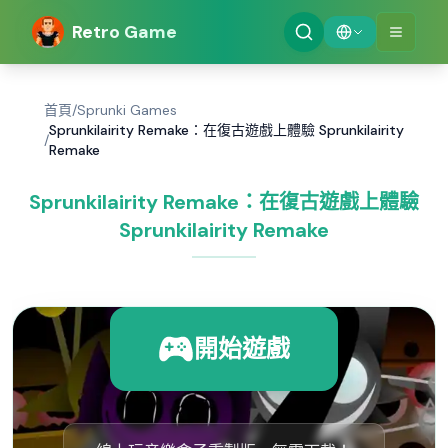
Retro Game
首頁
/
Sprunki Games
Sprunkilairity Remake：在復古遊戲上體驗 Sprunkilairity
/
Remake
Sprunkilairity Remake：在復古遊戲上體驗
Sprunkilairity Remake
開始遊戲