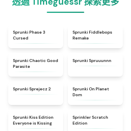
透過 Timeguessr 探索更多
★
4.5
★
4.6
Sprunki Phase 3
Sprunki Fiddlebops
Cursed
Remake
★
4.3
★
4.7
Sprunki Chaotic Good
Sprunki Spruuunnn
Parasite
★
4.5
★
4.3
Sprunki Sprejecz 2
Sprunki On Planet
Dom
★
4.5
★
4.4
Sprunki Kiss Edition
Sprinkler Scratch
Everyone is Kissing
Edition