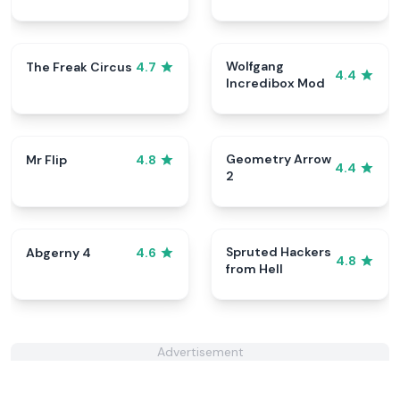
Wolfgang
The Freak Circus
4.7
4.4
Incredibox Mod
Geometry Arrow
Mr Flip
4.8
4.4
2
Spruted Hackers
Abgerny 4
4.6
4.8
from Hell
Advertisement