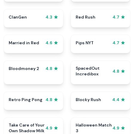
ClanGen
Red Rush
4.3
4.7
Married in Red
Pips NYT
4.6
4.7
SpacedOut
Bloodmoney 2
4.8
4.8
Incredibox
Retro Ping Pong
Blocky Rush
4.8
4.4
Take Care of Your
Halloween Match
4.9
4.9
Own Shadow Milk
3