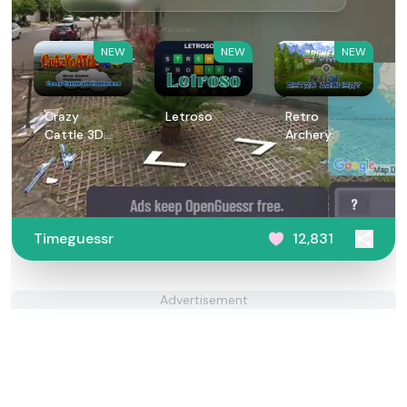
NEW
NEW
NEW
Crazy
Letroso
Retro
Cattle 3D
Archery
Unblocked
Timeguessr
12,831
Advertisement