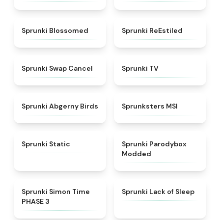
★
4.5
★
4.4
Sprunki Blossomed
Sprunki ReEstiled
★
4.4
★
4.5
Sprunki Swap Cancel
Sprunki TV
★
4.6
★
4.8
Sprunki Abgerny Birds
Sprunksters MSI
★
4.4
★
4.5
Sprunki Static
Sprunki Parodybox
Modded
★
4.3
★
4.5
Sprunki Simon Time
Sprunki Lack of Sleep
PHASE 3