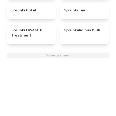
★
4.8
★
4.6
Sprunki Hotel
Sprunki Tan
★
5
★
4.3
Sprunki OWAKCX
Sprunkalicious 1996
Treatment
Advertisement