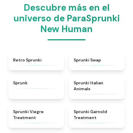
Descubre más en el
universo de ParaSprunki
New Human
★
4.3
★
4.6
Retro Sprunki
Sprunki Swap
★
4.5
★
4.7
Sprunk
Sprunki Italian
Animals
★
4.4
★
4.7
Sprunki Viegre
Sprunki Garnold
Treatment
Treatment