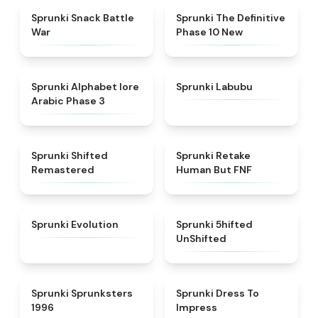
★
4.6
★
4.3
Sprunki Snack Battle
Sprunki The Definitive
War
Phase 10 New
★
4.8
★
4.6
Sprunki Alphabet lore
Sprunki Labubu
Arabic Phase 3
★
4.3
★
4.7
Sprunki Shifted
Sprunki Retake
Remastered
Human But FNF
★
4.7
★
4.4
Sprunki Evolution
Sprunki 5hifted
UnShifted
★
5
★
4.5
Sprunki Sprunksters
Sprunki Dress To
1996
Impress