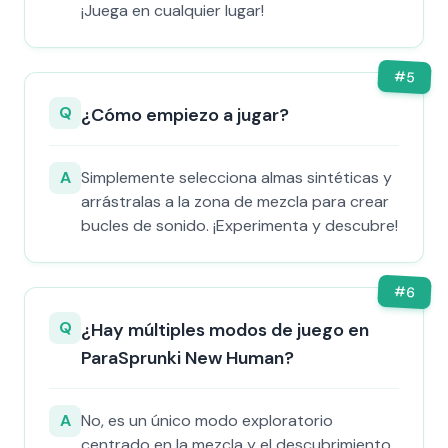
¡Juega en cualquier lugar!
#
5
Q
¿Cómo empiezo a jugar?
A
Simplemente selecciona almas sintéticas y
arrástralas a la zona de mezcla para crear
bucles de sonido. ¡Experimenta y descubre!
#
6
Q
¿Hay múltiples modos de juego en
ParaSprunki New Human?
A
No, es un único modo exploratorio
centrado en la mezcla y el descubrimiento