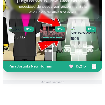
¡Juega ParaSprunki New Human Online, sin
necesidad de descargar! ¡Experimenta la
evolución de #RetroGame!
NEW
NEW
NEW
Sprunklo
Sprunki
Sprunkalicious
Italian
1996
Animals
ParaSprunki New Human
15,215
Advertisement