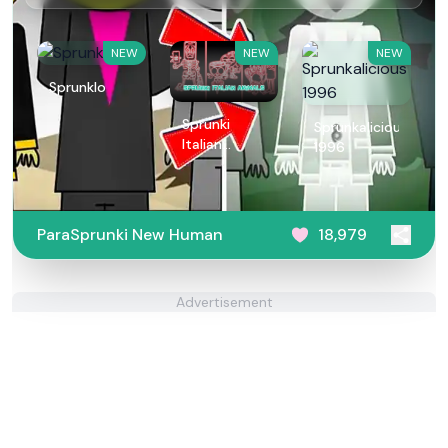
NEW
NEW
NEW
Sprunklo
Sprunki
Sprunkalicious
Italian
1996
Animals
ParaSprunki New Human
18,979
Advertisement