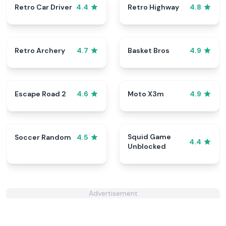
Retro Car Driver
Retro Highway
4.4
4.8
Retro Archery
Basket Bros
4.7
4.9
Escape Road 2
Moto X3m
4.6
4.9
Squid Game
Soccer Random
4.5
4.4
Unblocked
Advertisement