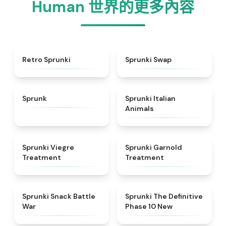
Human 世界的更多內容
★
4.3
★
4.6
Retro Sprunki
Sprunki Swap
★
4.5
★
4.7
Sprunk
Sprunki Italian
Animals
★
4.4
★
4.7
Sprunki Viegre
Sprunki Garnold
Treatment
Treatment
★
4.6
★
4.3
Sprunki Snack Battle
Sprunki The Definitive
War
Phase 10 New