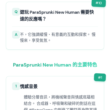
#
10
Q
遊玩 ParaSprunki New Human 需要快
速的反應嗎？
A
不，它強調緩慢、有意義的互動和探索。 慢
慢來，享受氣氛。
ParaSprunki New Human 的主要特色
#
1
1
情感音景
體驗分層音訊，將機械聲音與情感底蘊相
結合。 合成器、呼吸聲和破碎的對話在這
個 #RetroGame 中創造了獨特而身臨其境