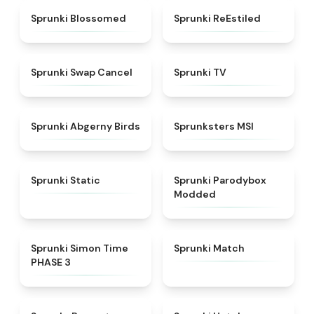
★
4.5
★
4.4
Sprunki Blossomed
Sprunki ReEstiled
★
4.4
★
4.5
Sprunki Swap Cancel
Sprunki TV
★
4.6
★
4.8
Sprunki Abgerny Birds
Sprunksters MSI
★
4.4
★
4.5
Sprunki Static
Sprunki Parodybox
Modded
★
4.3
★
4.7
Sprunki Simon Time
Sprunki Match
PHASE 3
★
4.6
★
4.8