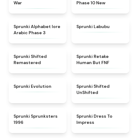
War
Phase 10 New
★
4.8
★
4.6
Sprunki Alphabet lore
Sprunki Labubu
Arabic Phase 3
★
4.3
★
4.7
Sprunki Shifted
Sprunki Retake
Remastered
Human But FNF
★
4.7
★
4.4
Sprunki Evolution
Sprunki 5hifted
UnShifted
★
5
★
4.5
Sprunki Sprunksters
Sprunki Dress To
1996
Impress