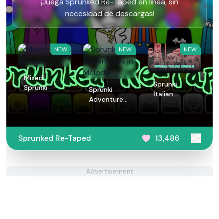
¡Juega Sprunked Re-Taped en línea, sin
necesidad de descargas!
NEW
NEW
NEW
Mixed
Sprunki
Sprunki
Sprunki
Italian
Adventures
Animals
in Melodia
Sprunked Re-Taped
13,486
Advertisement