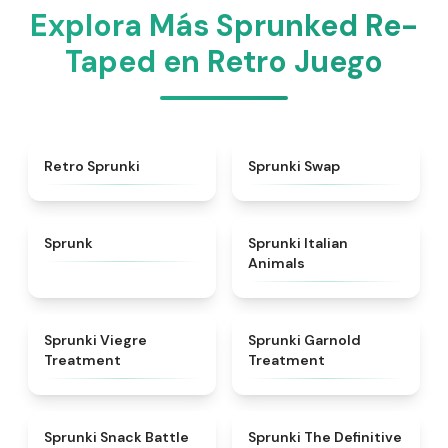
Explora Más Sprunked Re-
Taped en Retro Juego
★
4.3
★
4.6
Retro Sprunki
Sprunki Swap
★
4.5
★
4.7
Sprunk
Sprunki Italian
Animals
★
4.4
★
4.7
Sprunki Viegre
Sprunki Garnold
Treatment
Treatment
★
4.6
★
4.3
Sprunki Snack Battle
Sprunki The Definitive