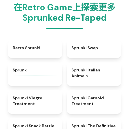
在Retro Game上探索更多
Sprunked Re-Taped
★
4.3
★
4.6
Retro Sprunki
Sprunki Swap
★
4.5
★
4.7
Sprunk
Sprunki Italian
Animals
★
4.4
★
4.7
Sprunki Viegre
Sprunki Garnold
Treatment
Treatment
★
4.6
★
4.3
Sprunki Snack Battle
Sprunki The Definitive