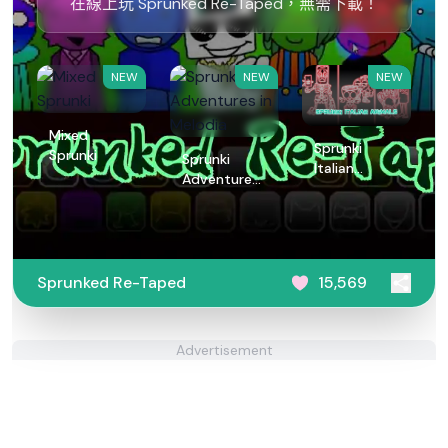
在線上玩 Sprunked Re-Taped，無需下載！
NEW
NEW
NEW
Mixed
Sprunki
Sprunki
Sprunki
Italian
Adventures
Animals
in Melodia
Sprunked Re-Taped
15,569
Advertisement