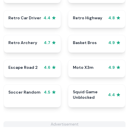
Retro Car Driver
Retro Highway
4.4
4.8
Retro Archery
Basket Bros
4.7
4.9
Escape Road 2
Moto X3m
4.6
4.9
Squid Game
Soccer Random
4.5
4.4
Unblocked
Advertisement