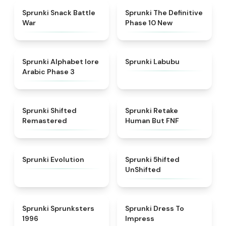
★
4.6
★
4.3
Sprunki Snack Battle
Sprunki The Definitive
War
Phase 10 New
★
4.8
★
4.6
Sprunki Alphabet lore
Sprunki Labubu
Arabic Phase 3
★
4.3
★
4.7
Sprunki Shifted
Sprunki Retake
Remastered
Human But FNF
★
4.7
★
4.4
Sprunki Evolution
Sprunki 5hifted
UnShifted
★
5
★
4.5
Sprunki Sprunksters
Sprunki Dress To
1996
Impress