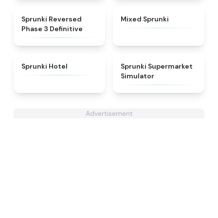
★
5
★
4.4
Sprunki Reversed
Mixed Sprunki
Phase 3 Definitive
★
4.8
★
4.8
Sprunki Hotel
Sprunki Supermarket
Simulator
Advertisement