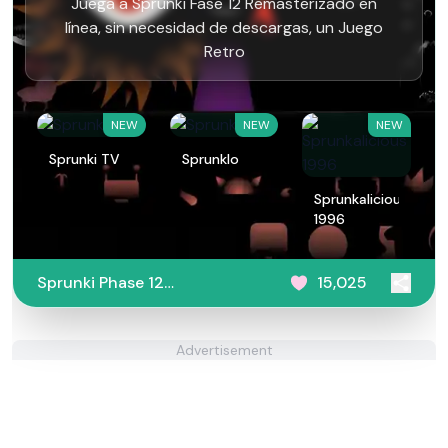
Juega a Sprunki Fase 12 Remasterizado en
línea, sin necesidad de descargas, un Juego
Retro
NEW
NEW
NEW
Sprunki TV
Sprunklo
Sprunkalicious
1996
Sprunki Phase 12
15,025
Remastered
Advertisement