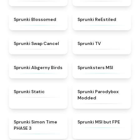
★
4.5
★
4.4
Sprunki Blossomed
Sprunki ReEstiled
★
4.4
★
4.5
Sprunki Swap Cancel
Sprunki TV
★
4.6
★
4.8
Sprunki Abgerny Birds
Sprunksters MSI
★
4.4
★
4.5
Sprunki Static
Sprunki Parodybox
Modded
★
4.3
★
4.7
Sprunki Simon Time
Sprunki MSI but FPE
PHASE 3