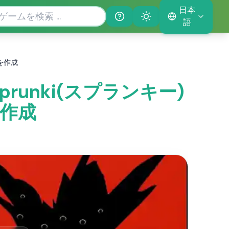
日本
Help
Theme
語
音楽を作成
: Sprunki(スプランキー)
楽を作成