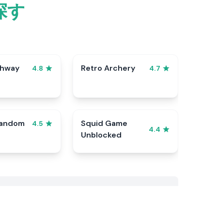
探す
ghway
Retro Archery
4.8
4.7
Random
Squid Game
4.5
4.4
Unblocked