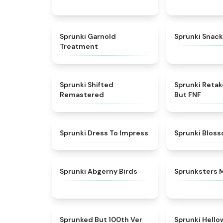
★
4.7
Sprunki Garnold
Sprunki Snack
Treatment
★
4.3
Sprunki Shifted
Sprunki Reta
Remastered
But FNF
★
4.5
Sprunki Dress To Impress
Sprunki Blos
★
4.6
Sprunki Abgerny Birds
Sprunksters 
★
4.7
Sprunked But 100th Ver
Sprunki Hell