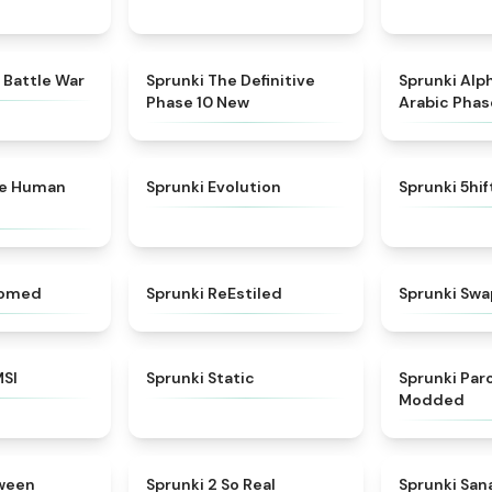
★
4.6
★
4.3
 Battle War
Sprunki The Definitive
Sprunki Alp
Phase 10 New
Arabic Phas
★
4.7
★
4.7
ke Human
Sprunki Evolution
Sprunki 5hi
★
4.5
★
4.4
somed
Sprunki ReEstiled
Sprunki Swa
★
4.8
★
4.4
MSI
Sprunki Static
Sprunki Pa
Modded
★
4.8
★
4.6
oween
Sprunki 2 So Real
Sprunki Sa