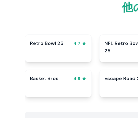
他
Retro Bowl 25
NFL Retro Bo
4.7
25
Basket Bros
Escape Road 
4.9