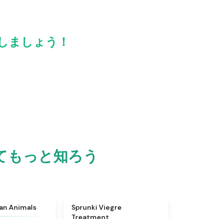
有しましょう！
いてもっと知ろう
★
4.7
★
4.4
ian Animals
Sprunki Viegre
Treatment