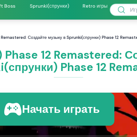
ft Boss
Sprunki(спрунки)
Retro игры
2 Remastered: Создайте музыку в Sprunki(спрунки) Phase 12 Remast
) Phase 12 Remastered: С
i(спрунки) Phase 12 Rem
Начать играть