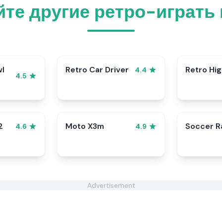
те другие ретро-играть
wl
Retro Car Driver
Retro Hi
4.4
4.5
2
Moto X3m
Soccer 
4.6
4.9
Advertisement