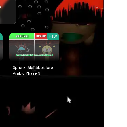
е
W
NEW
Sprunki Alphabet lore
Arabic Phase 3