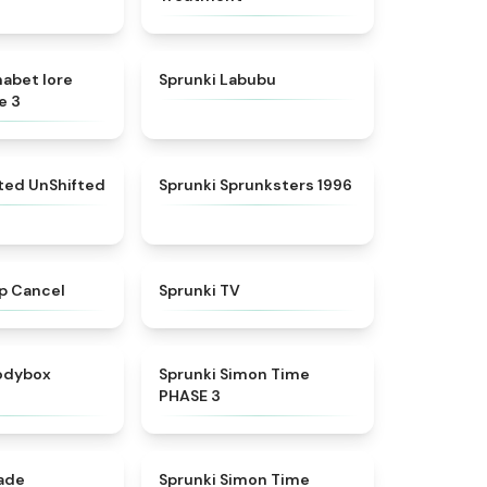
★
4.8
★
4.6
habet lore
Sprunki Labubu
e 3
★
4.4
★
5
fted UnShifted
Sprunki Sprunksters 1996
★
4.4
★
4.5
p Cancel
Sprunki TV
★
4.5
★
4.3
rodybox
Sprunki Simon Time
PHASE 3
★
4.6
★
4.4
nade
Sprunki Simon Time