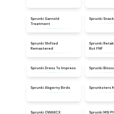
★
4.7
Sprunki Garnold
Sprunki Snack
Treatment
★
4.3
Sprunki Shifted
Sprunki Reta
Remastered
But FNF
★
4.5
Sprunki Dress To Impress
Sprunki Blos
★
4.6
Sprunki Abgerny Birds
Sprunksters 
★
5
Sprunki OWAKCX
Sprunki MSI P