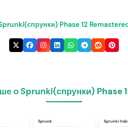
prunki(спрунки) Phase 12 Remastere
ше о Sprunki(спрунки) Phase 
★
4.6
★
4.5
Sprunk
Sprunki Ital