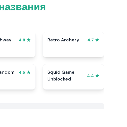
 названия
ghway
Retro Archery
4.8
4.7
Random
Squid Game
4.5
4.4
Unblocked