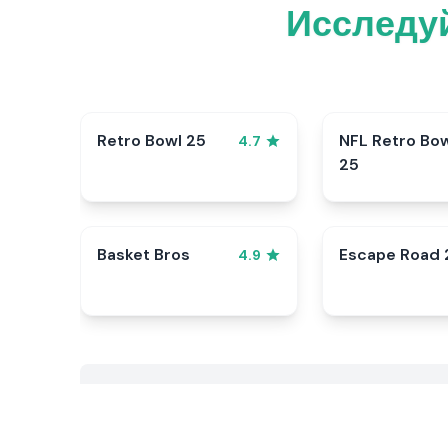
Исследуй
Retro Bowl 25
NFL Retro Bo
4.7
25
Basket Bros
Escape Road 
4.9