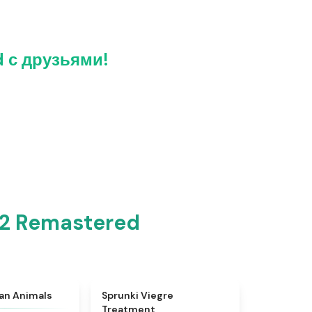
d с друзьями!
12 Remastered
★
4.7
★
4.4
ian Animals
Sprunki Viegre
Treatment