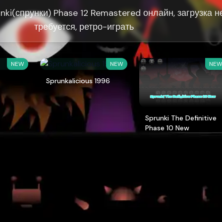
nki(спрунки) Phase 12 Remastered онлайн, загрузка н
требуется, ретро-играть
NEW
NEW
NE
Sprunkalicious 1996
Sprunki The Definitive
Phase 10 New