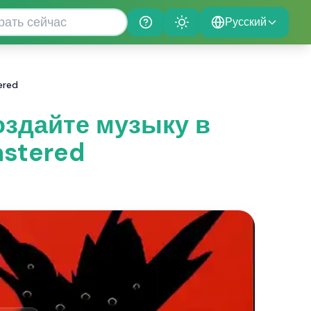
Русский
Help
Theme
ered
оздайте музыку в
astered