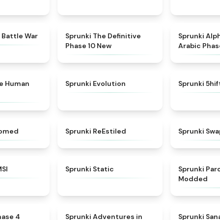
★
4.6
★
4.3
 Battle War
Sprunki The Definitive
Sprunki Alp
Phase 10 New
Arabic Phas
★
4.7
★
4.7
ke Human
Sprunki Evolution
Sprunki 5hi
★
4.5
★
4.4
somed
Sprunki ReEstiled
Sprunki Swa
★
4.8
★
4.4
MSI
Sprunki Static
Sprunki Pa
Modded
★
4.6
★
5
hase 4
Sprunki Adventures in
Sprunki Sa