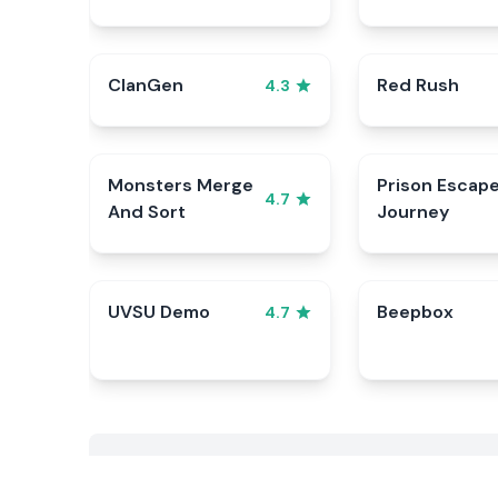
ClanGen
Red Rush
4.3
Monsters Merge
Prison Escap
4.7
And Sort
Journey
UVSU Demo
Beepbox
4.7