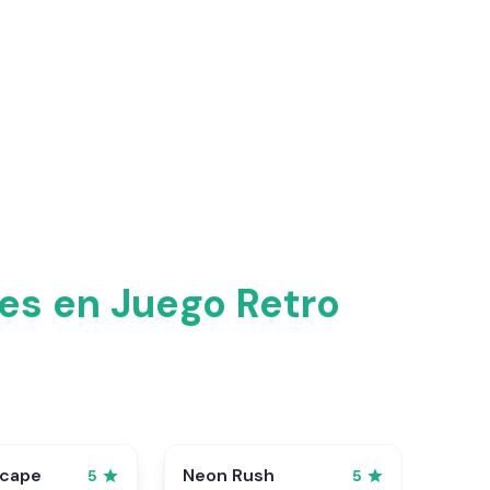
es en Juego Retro
scape
Neon Rush
5
5