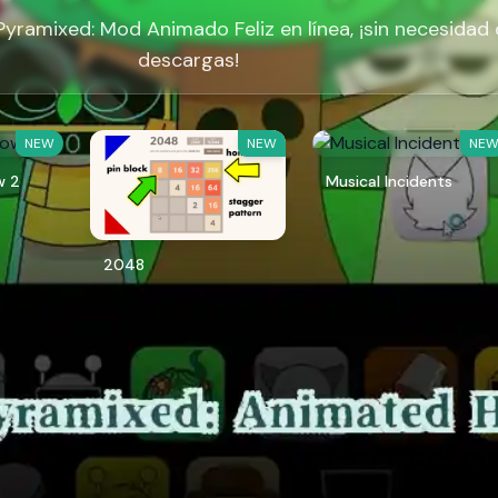
yramixed: Mod Animado Feliz en línea, ¡sin necesidad
descargas!
NEW
NEW
NE
w 2
Musical Incidents
2048