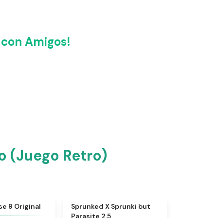
 con Amigos!
o (Juego Retro)
★
4.5
★
4.5
e 9 Original
Sprunked X Sprunki but
Parasite 2.5