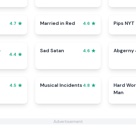
Married in Red
Pips NYT
4.7
4.6
e
Sad Satan
Abgerny 
4.6
4.4
Musical Incidents
Hard Wor
4.5
4.8
Man
Advertisement