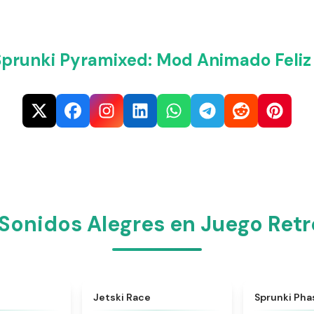
prunki Pyramixed: Mod Animado Feliz
onidos Alegres en Juego Retr
★
4.5
★
4.8
Jetski Race
Sprunki Phas