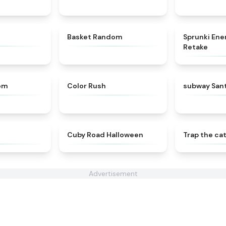
★
4.5
★
4.4
Basket Random
Sprunki Ene
Retake
★
4.4
★
4.5
om
Color Rush
subway San
★
4.4
★
4.6
Cuby Road Halloween
Trap the ca
Advertisement