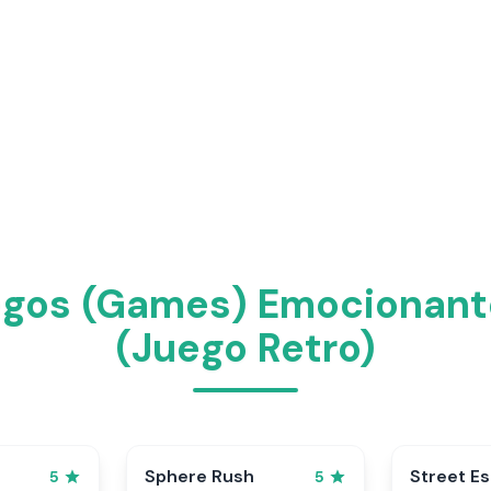
egos (Games) Emocionant
(Juego Retro)
Sphere Rush
Street E
5
5