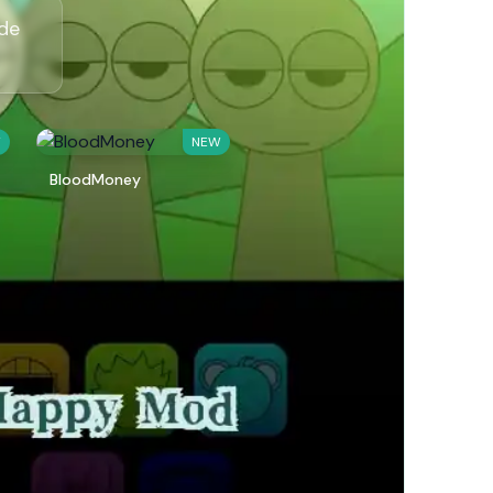
 de
W
NEW
BloodMoney