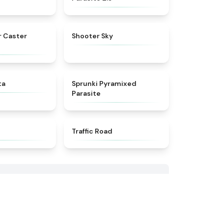
★
4.7
★
4.9
r Caster
Shooter Sky
★
4.5
★
4.7
ta
Sprunki Pyramixed
Parasite
★
4.6
★
4.3
t
Traffic Road