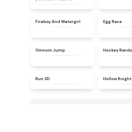
★
4.8
Fireboy And Watergirl
Egg Race
★
4.9
Omnom Jump
Hockey Rand
★
4.8
Run 3D
Hollow Knight