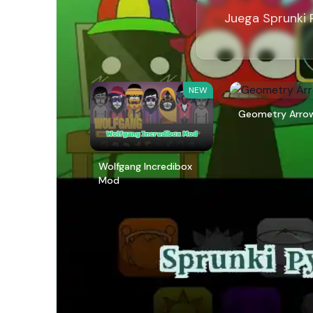
Juega Sprunki P
NEW
Geometry Arro
Wolfgang Incredibox
Mod