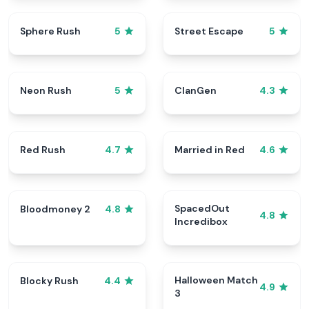
Sphere Rush
Street Escape
5
5
Neon Rush
ClanGen
5
4.3
Red Rush
Married in Red
4.7
4.6
SpacedOut
Bloodmoney 2
4.8
4.8
Incredibox
Halloween Match
Blocky Rush
4.4
4.9
3