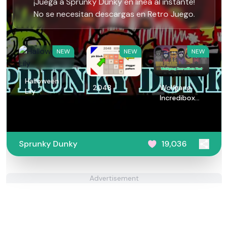
¡Juega a Sprunky Dunky en línea al instante!
No se necesitan descargas en Retro Juego.
NEW
NEW
NEW
Halloween
2048
Wolfgang
Lily
Incredibox
Mod
Sprunky Dunky
19,036
Advertisement