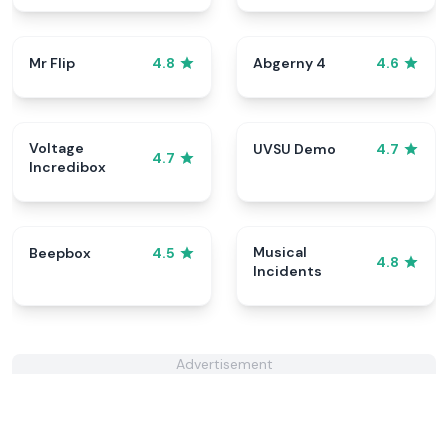
Mr Flip
Abgerny 4
4.8
4.6
Voltage
UVSU Demo
4.7
4.7
Incredibox
Musical
Beepbox
4.5
4.8
Incidents
Advertisement