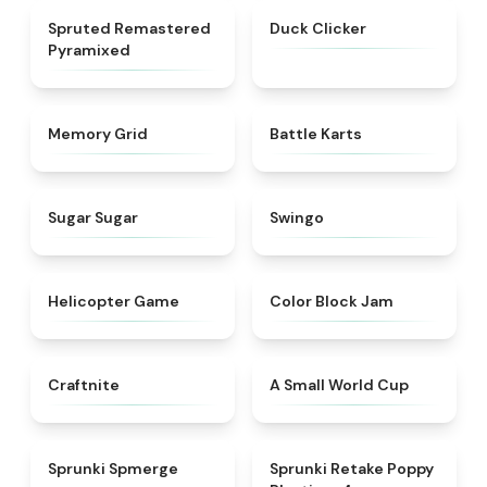
★
4.5
★
4.7
Spruted Remastered
Duck Clicker
Pyramixed
★
4.9
★
4.9
Memory Grid
Battle Karts
★
4.9
★
4.6
Sugar Sugar
Swingo
★
4.8
★
4.7
Helicopter Game
Color Block Jam
★
4.9
★
4.3
Craftnite
A Small World Cup
★
4.5
★
4.8
Sprunki Spmerge
Sprunki Retake Poppy