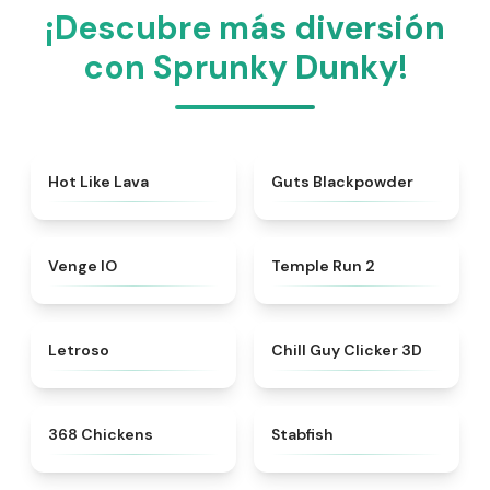
¡Descubre más diversión
con Sprunky Dunky!
★
5
★
4.3
Hot Like Lava
Guts Blackpowder
★
4.8
★
4.8
Venge IO
Temple Run 2
★
4.5
★
4.5
Letroso
Chill Guy Clicker 3D
★
5
★
4.5
368 Chickens
Stabfish